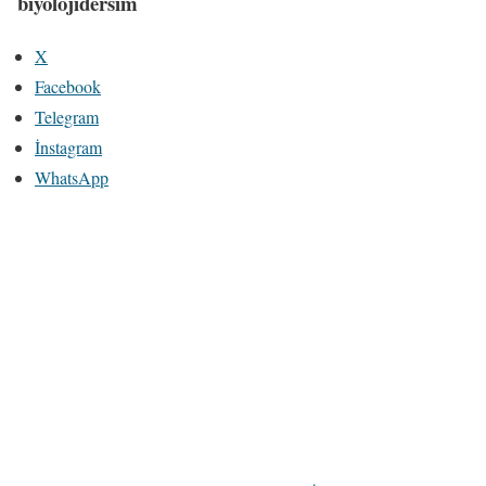
biyolojidersim
X
Facebook
Telegram
İnstagram
WhatsApp