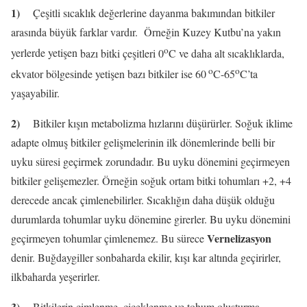
1)
Çeşitli sıcaklık değerlerine dayanma bakımından bitkiler
arasında büyük farklar vardır.
Örneğin Kuzey Kutbu’na yakın
o
yerlerde yetişen
bazı bitki çeşitleri 0
C ve daha alt sıcaklıklarda,
o
o
ekvator bölgesinde yetişen bazı bitkiler ise 60
C-65
C’ta
yaşayabilir.
2)
Bitkiler kışın metabolizma hızlarını düşürürler. Soğuk iklime
adapte olmuş bitkiler gelişmelerinin ilk dönemlerinde belli bir
uyku süresi geçirmek zorundadır. Bu uyku dönemini geçirmeyen
bitkiler gelişemezler. Örneğin soğuk ortam bitki tohumları +2, +4
derecede ancak çimlenebilirler. Sıcaklığın daha düşük olduğu
durumlarda tohumlar uyku dönemine girerler. Bu uyku dönemini
Vernelizasyon
geçirmeyen tohumlar çimlenemez. Bu sürece
denir. Buğdaygiller sonbaharda ekilir, kışı kar altında geçirirler,
ilkbaharda yeşerirler.
3)
Bitkilerin çimlenme, çiçeklenme ve tohum oluşturma