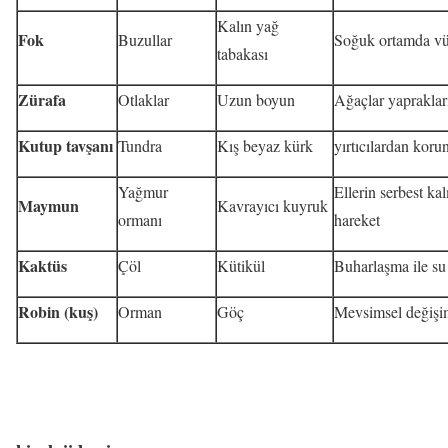
Kalın yağ
Fok
Buzullar
Soğuk ortamda vü
tabakası
Zürafa
Otlaklar
Uzun boyun
Ağaçlar yapraklar
Kutup tavşanı
Tundra
Kış beyaz kürk
yırtıcılardan koru
Yağmur
Ellerin serbest ka
Maymun
Kavrayıcı kuyruk
ormanı
hareket
Kaktüs
Çöl
Kütikül
Buharlaşma ile su 
Robin (kuş)
Orman
Göç
Mevsimsel değişi