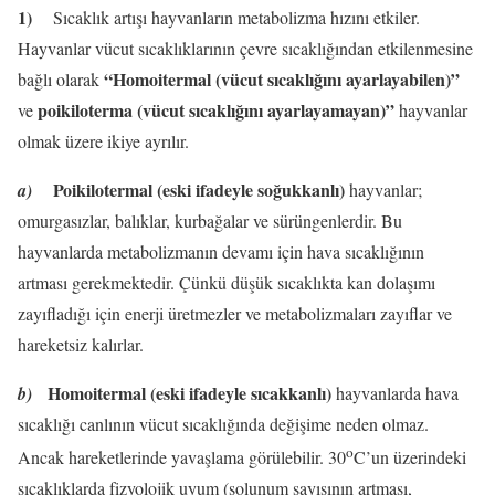
1)
Sıcaklık artışı hayvanların metabolizma hızını etkiler.
Hayvanlar vücut sıcaklıklarının çevre sıcaklığından etkilenmesine
“Homoitermal (vücut sıcaklığını ayarlayabilen)”
bağlı olarak
poikiloterma (vücut sıcaklığını ayarlayamayan)”
ve
hayvanlar
olmak üzere ikiye ayrılır.
Poikilotermal (eski ifadeyle soğukkanlı)
a)
hayvanlar;
omurgasızlar, balıklar, kurbağalar ve sürüngenlerdir. Bu
hayvanlarda metabolizmanın devamı için hava sıcaklığının
artması gerekmektedir. Çünkü düşük sıcaklıkta kan dolaşımı
zayıfladığı için enerji üretmezler ve metabolizmaları zayıflar ve
hareketsiz kalırlar.
Homoitermal (eski ifadeyle sıcakkanlı)
b)
hayvanlarda hava
sıcaklığı canlının vücut sıcaklığında değişime neden olmaz.
o
Ancak hareketlerinde yavaşlama görülebilir. 30
C’un üzerindeki
sıcaklıklarda fizyolojik uyum (solunum sayısının artması,