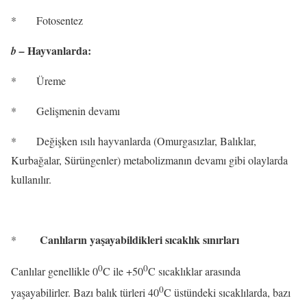
*
Fotosentez
Hayvanlarda:
b –
*
Üreme
*
Gelişmenin devamı
*
Değişken ısılı hayvanlarda (Omurgasızlar, Balıklar,
Kurbağalar, Sürüngenler) metabolizmanın devamı gibi olaylarda
kullanılır.
Canlıların yaşayabildikleri sıcaklık sınırları
*
0
0
Canlılar genellikle 0
C ile +50
C sıcaklıklar arasında
0
yaşayabilirler. Bazı balık türleri 40
C üstündeki sıcaklılarda, bazı