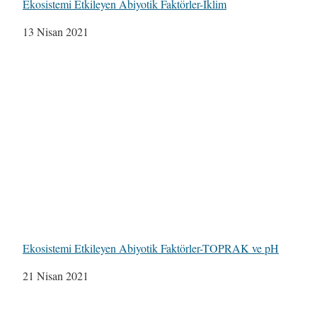
Ekosistemi Etkileyen Abiyotik Faktörler-İklim
Tarih
13 Nisan 2021
Ekosistemi Etkileyen Abiyotik Faktörler-TOPRAK ve pH
Tarih
21 Nisan 2021