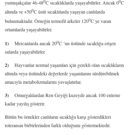
0
0
yumuşakçalar 46-48
C sıcaklıklarda yaşayabilirler. Ancak 0
C
0
altında ve +50
C üstü sıcaklılarda yaşayan canlılarda
0
bulunmaktadır. Örneğin termofil arkeler 120
C ye varan
ortamlarda yaşayabilirler.
0
1)
Mercanlarda ancak 20
C ‘un üstünde sıcaklığa erişen
sularda yaşayabilirler
2)
Hayvanlar normal yaşamları için gerekli olan sıcaklıkların
altında veya üstündeki değerlerde yaşamlarını sürdürebilmek
amacıyla metabolizmalarını yavaşlatırlar.
3)
Omurgalılardan Ren Geyiği kuzeyde ancak 100 enleme
kadar yayılış gösterir.
Bütün bu örnekler canlıların sıcaklığa karşı gösterdikleri
toleransın birbirlerinden farklı olduğunu göstermektedir.