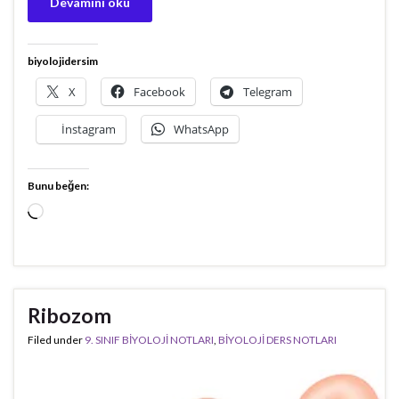
Devamını oku
biyolojidersim
X
Facebook
Telegram
İnstagram
WhatsApp
Bunu beğen:
Yükleniyor...
Ribozom
Filed under
9. SINIF BİYOLOJİ NOTLARI
,
BİYOLOJİ DERS NOTLARI