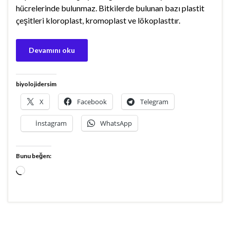
hücrelerinde bulunmaz. Bitkilerde bulunan bazı plastit
çeşitleri kloroplast, kromoplast ve lökoplasttır.
Devamını oku
biyolojidersim
X
Facebook
Telegram
İnstagram
WhatsApp
Bunu beğen:
Yükleniyor...