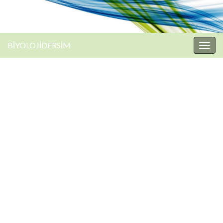
BİYOLOJİDERSİM
Togg
navig