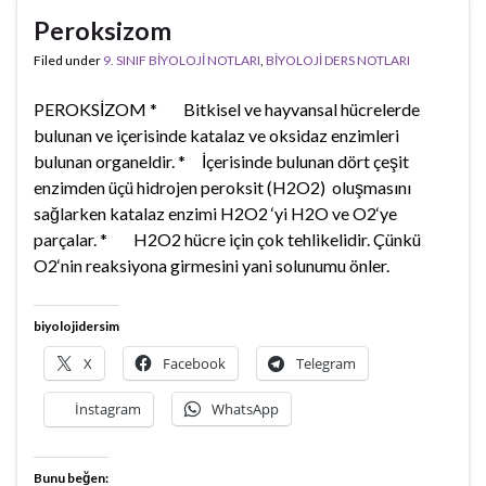
Peroksizom
Filed under
9. SINIF BİYOLOJİ NOTLARI
,
BİYOLOJİ DERS NOTLARI
PEROKSİZOM * Bitkisel ve hayvansal hücrelerde
bulunan ve içerisinde katalaz ve oksidaz enzimleri
bulunan organeldir. * İçerisinde bulunan dört çeşit
enzimden üçü hidrojen peroksit (H2O2) oluşmasını
sağlarken katalaz enzimi H2O2 ‘yi H2O ve O2‘ye
parçalar. * H2O2 hücre için çok tehlikelidir. Çünkü
O2‘nin reaksiyona girmesini yani solunumu önler.
biyolojidersim
X
Facebook
Telegram
İnstagram
WhatsApp
Bunu beğen: