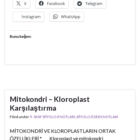
X
Facebook
Telegram
İnstagram
WhatsApp
Bunu beğen:
Mitokondri – Kloroplast
Karşılaştırma
Filed under
9. SINIF BİYOLOJİ NOTLARI
,
BİYOLOJİ DERS NOTLARI
MİTOKONDRİ VE KLOROPLASTLARIN ORTAK
ÖZELLİKLERİ * Kloroplast ve mitokondri