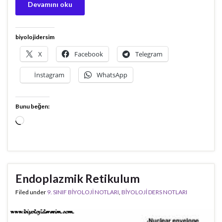
Devamını oku
biyolojidersim
X
Facebook
Telegram
İnstagram
WhatsApp
Bunu beğen:
Yükleniyor...
Endoplazmik Retikulum
Filed under
9. SINIF BİYOLOJİ NOTLARI
,
BİYOLOJİ DERS NOTLARI