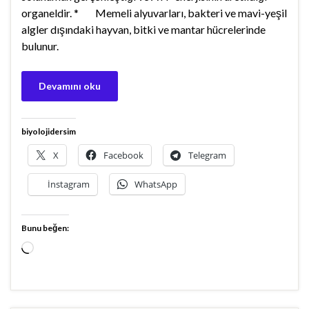
organeldir. * Memeli alyuvarları, bakteri ve mavi-yeşil
algler dışındaki hayvan, bitki ve mantar hücrelerinde
bulunur.
Devamını oku
biyolojidersim
X
Facebook
Telegram
İnstagram
WhatsApp
Bunu beğen:
Yükleniyor...