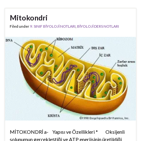
Mitokondri
Filed under
9. SINIF BİYOLOJİ NOTLARI
,
BİYOLOJİ DERS NOTLARI
MİTOKONDRİ a- Yapısı ve Özellikleri * Oksijenli
solunumun gerçekleştiği ve ATP enerjisinin üretildiği