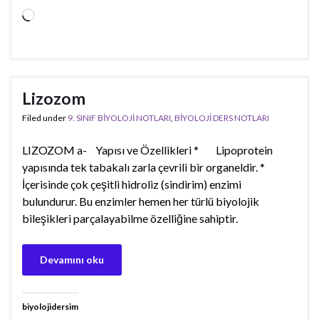
Yükleniyor...
Lizozom
Filed under
9. SINIF BİYOLOJİ NOTLARI
,
BİYOLOJİ DERS NOTLARI
LIZOZOM a- Yapısı ve Özellikleri * Lipoprotein
yapısında tek tabakalı zarla çevrili bir organeldir. *
İçerisinde çok çeşitli hidroliz (sindirim) enzimi
bulundurur. Bu enzimler hemen her türlü biyolojik
bileşikleri parçalayabilme özelliğine sahiptir.
Devamını oku
biyolojidersim