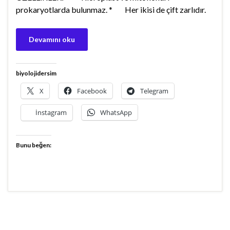
prokaryotlarda bulunmaz. * Her ikisi de çift zarlıdır.
Devamını oku
biyolojidersim
X
Facebook
Telegram
İnstagram
WhatsApp
Bunu beğen: