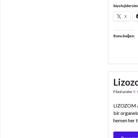
biyolojidersim
X
Bunu beğen:
Lizoz
Filed under
9.
LIZOZOM a- 
bir organeld
hemen her tü