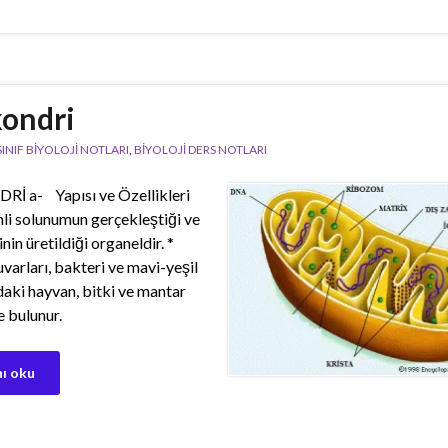
ondri
 SINIF BİYOLOJİ NOTLARI
,
BİYOLOJİ DERS NOTLARI
 a- Yapısı ve Özellikleri
i solunumun gerçekleştiği ve
inin üretildiği organeldir. *
varları, bakteri ve mavi-yeşil
daki hayvan, bitki ve mantar
e bulunur.
ı oku