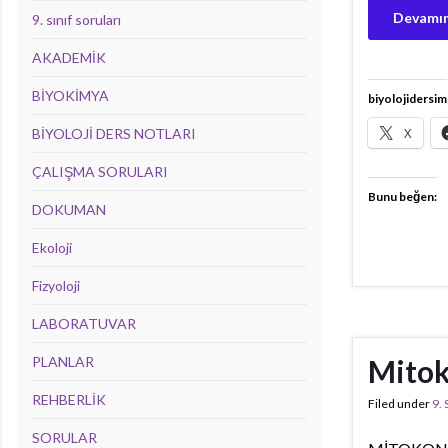
Devamın
9. sınıf soruları
AKADEMİK
BİYOKİMYA
biyolojidersim
X
BİYOLOJİ DERS NOTLARI
ÇALIŞMA SORULARI
Bunu beğen:
DOKUMAN
Ekoloji
Fizyoloji
LABORATUVAR
PLANLAR
Mitok
REHBERLİK
Filed under
9.
SORULAR