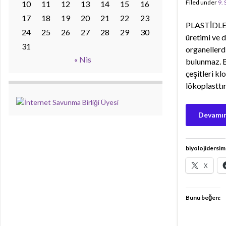
Filed under
9.
10
11
12
13
14
15
16
17
18
19
20
21
22
23
PLASTİDLER
24
25
26
27
28
29
30
üretimi ve 
31
organellerd
« Nis
bulunmaz. B
çeşitleri k
lökoplasttır
Devamın
biyolojidersim
X
Bunu beğen: