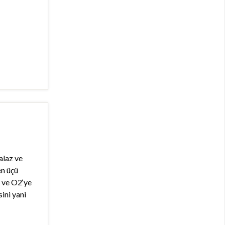
alaz ve
en üçü
 ve O2‘ye
ini yani