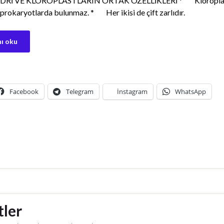
Rİ VE KLOROPLASTLARIN ORTAK ÖZELLİKLERİ * Kloroplas
prokaryotlarda bulunmaz. * Her ikisi de çift zarlıdır.
ı oku
Facebook
Telegram
İnstagram
WhatsApp
tler