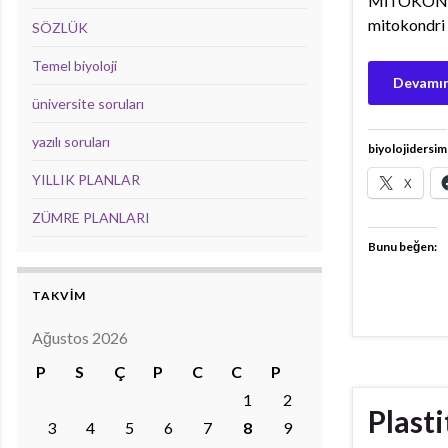
MİTOKOND
mitokondri 
SÖZLÜK
Temel biyoloji
Devamın
üniversite soruları
yazılı soruları
biyolojidersim
YILLIK PLANLAR
X
ZÜMRE PLANLARI
Bunu beğen:
TAKVİM
Ağustos 2026
P
S
Ç
P
C
C
P
1
2
Plasti
3
4
5
6
7
8
9