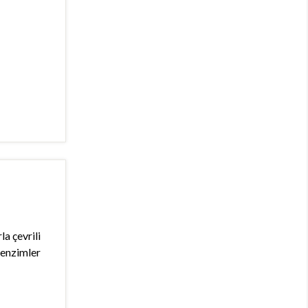
a çevrili
u enzimler