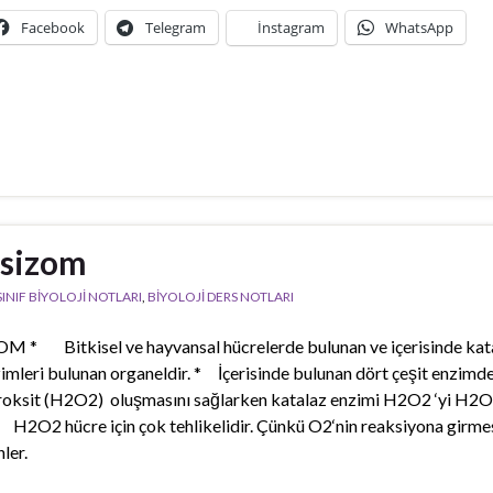
Facebook
Telegram
İnstagram
WhatsApp
sizom
 SINIF BİYOLOJİ NOTLARI
,
BİYOLOJİ DERS NOTLARI
 * Bitkisel ve hayvansal hücrelerde bulunan ve içerisinde kat
imleri bulunan organeldir. * İçerisinde bulunan dört çeşit enzimd
roksit (H2O2) oluşmasını sağlarken katalaz enzimi H2O2 ‘yi H2O
 H2O2 hücre için çok tehlikelidir. Çünkü O2‘nin reaksiyona girmes
ler.