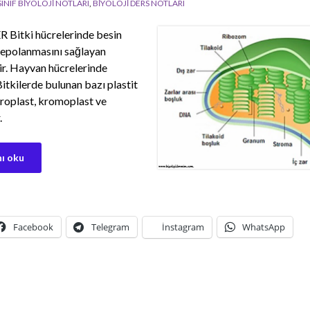
 SINIF BİYOLOJİ NOTLARI
,
BİYOLOJİ DERS NOTLARI
 Bitki hücrelerinde besin
depolanmasını sağlayan
ir. Hayvan hücrelerinde
itkilerde bulunan bazı plastit
loroplast, kromoplast ve
.
ı oku
Facebook
Telegram
İnstagram
WhatsApp