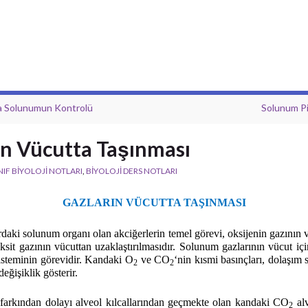
a Solunumun Kontrolü
Solunum Pi
ın Vücutta Taşınması
INIF BİYOLOJİ NOTLARI
,
BİYOLOJİ DERS NOTLARI
GAZLARIN VÜCUTTA TAŞINMASI
rdaki solunum organı olan akciğerlerin temel görevi, oksijenin gazının
sit gazının vücuttan uzaklaştırılmasıdır. Solunum gazlarının vücut içi
sisteminin görevidir. Kandaki O
ve CO
‘nin kısmi basınçları, dolaşım s
2
2
eğişiklik gösterir.
farkından dolayı alveol kılcallarından geçmekte olan kandaki CO
alv
2