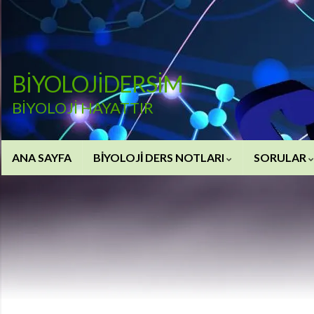
BİYOLOJİDERSİM
BİYOLOJİ HAYATTIR
ANA SAYFA
BİYOLOJİ DERS NOTLARI
SORULAR