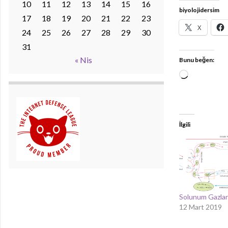
10
11
12
13
14
15
16
biyolojidersim
17
18
19
20
21
22
23
X
24
25
26
27
28
29
30
31
« Nis
Bunu beğen:
Yükleniyor..
İlgili
Solunum Gazlar
12 Mart 2019