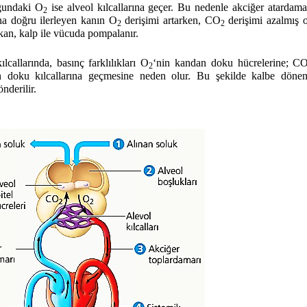
ğundaki O
ise alveol kılcallarına geçer. Bu nedenle akciğer atardama
2
na doğru ilerleyen kanın O
derişimi artarken, CO
derişimi azalmış o
2
2
kan, kalp ile vücuda pompalanır.
lcallarında, basınç farklılıkları O
‘nin kandan doku hücrelerine; C
2
n doku kılcallarına geçmesine neden olur. Bu şekilde kalbe dönen
nderilir.