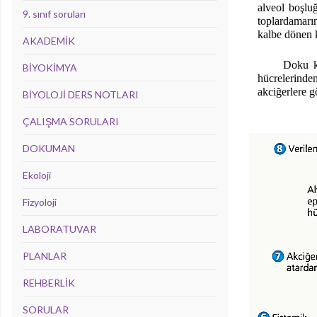
alveol boşlu
9. sınıf soruları
toplardamarı
kalbe dönen 
AKADEMİK
Doku kı
BİYOKİMYA
hücrelerinde
akciğerlere gö
BİYOLOJİ DERS NOTLARI
ÇALIŞMA SORULARI
DOKUMAN
Ekoloji
Fizyoloji
LABORATUVAR
PLANLAR
REHBERLİK
SORULAR