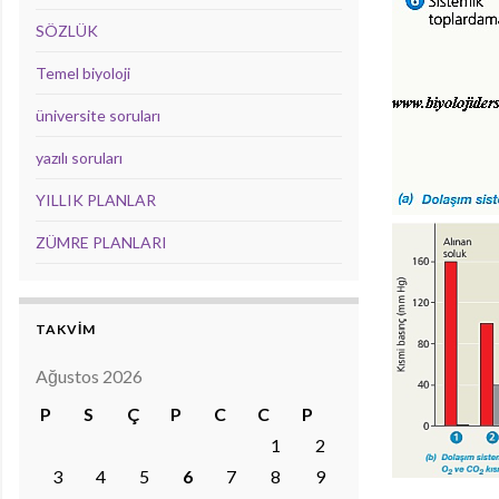
SÖZLÜK
Temel biyoloji
üniversite soruları
yazılı soruları
YILLIK PLANLAR
ZÜMRE PLANLARI
TAKVİM
Ağustos 2026
P
S
Ç
P
C
C
P
1
2
3
4
5
6
7
8
9