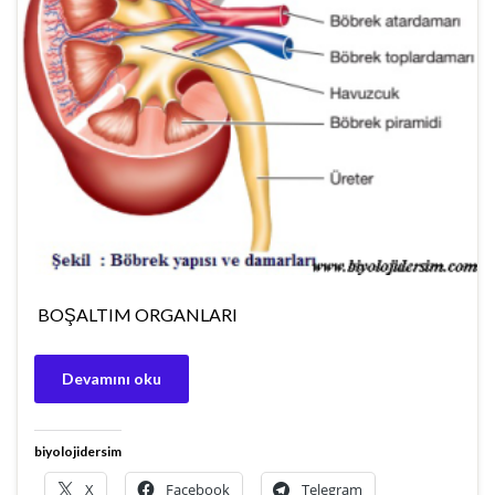
BOŞALTIM ORGANLARI
Devamını oku
biyolojidersim
X
Facebook
Telegram