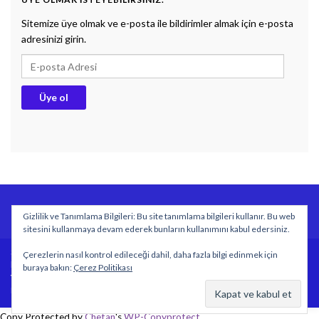
Sitemize üye olmak ve e-posta ile bildirimler almak için e-posta
adresinizi girin.
E-posta Adresi
Üye ol
BİYOLOJİ DERS NOTLARI
DOKUMAN
SÖZLÜK
Gizlilik ve Tanımlama Bilgileri: Bu site tanımlama bilgileri kullanır. Bu web
Gizlilik politikası
sitesini kullanmaya devam ederek bunların kullanımını kabul edersiniz.
Sitemizde yayımlanan özgün içeriklerin tüm hakları
Çerezlerin nasıl kontrol edileceği dahil, daha fazla bilgi edinmek için
https://www.biyolojidersim.com sitesine aittir.
buraya bakın:
Çerez Politikası
Yazılar kaynak gösterilmeden kopyalanamaz ve yayımlanamaz.
Made with
by
Graphene Themes
.
Copy Protected by
Chetan
's
WP-Copyprotect
.