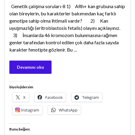
Genetik çalışma soruları-8 1) ARh+ kan grubuna sahip
olan bireylerin, bu karakterler bakımından kaç farklı
genotipe sahip olma ihtimali vardır? 2) Kan
uyuşmazlığı (eritroblastosis fetalis) olayını açıklayınız.
3) İnsanlarda 46 kromozom bulunmasına rağmen
genler tarafından kontrol edilen çok daha fazla sayıda
karakter fenotipte gözlenir. Bu …
Devamını oku
biyolojidersim
X
Facebook
Telegram
İnstagram
WhatsApp
Bunu beğen: