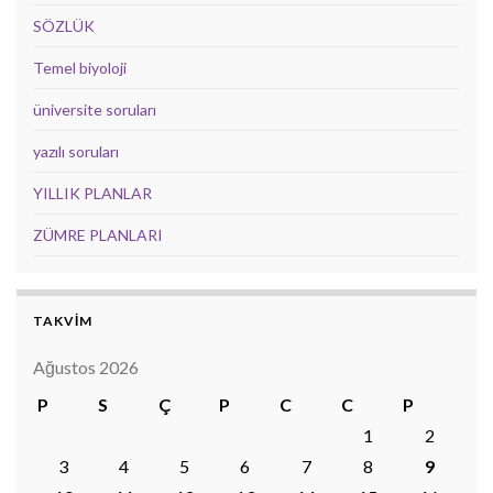
SÖZLÜK
Temel biyoloji
üniversite soruları
yazılı soruları
YILLIK PLANLAR
ZÜMRE PLANLARI
TAKVİM
Ağustos 2026
P
S
Ç
P
C
C
P
1
2
3
4
5
6
7
8
9