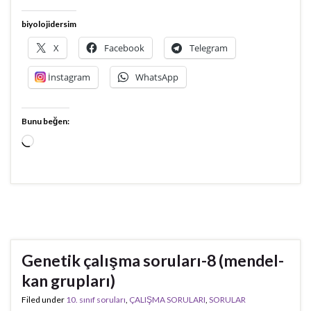
biyolojidersim
X
Facebook
Telegram
İnstagram
WhatsApp
Bunu beğen:
Yükleniyor...
Genetik çalışma soruları-8 (mendel-
kan grupları)
Filed under
10. sınıf soruları
,
ÇALIŞMA SORULARI
,
SORULAR