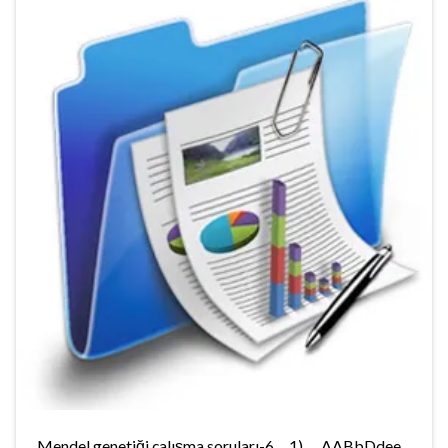
Mendel genetiği çalışma soruları-6 1) AABbDdee