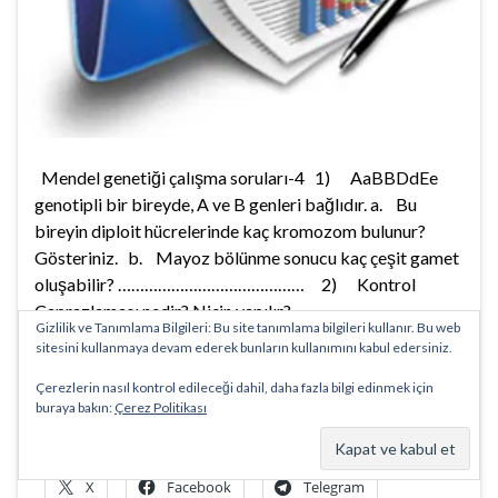
Mendel genetiği çalışma soruları-4 1) AaBBDdEe
genotipli bir bireyde, A ve B genleri bağlıdır. a. Bu
bireyin diploit hücrelerinde kaç kromozom bulunur?
Gösteriniz. b. Mayoz bölünme sonucu kaç çeşit gamet
oluşabilir? …………………………………… 2) Kontrol
Çaprazlaması nedir? Niçin yapılır?
Gizlilik ve Tanımlama Bilgileri: Bu site tanımlama bilgileri kullanır. Bu web
sitesini kullanmaya devam ederek bunların kullanımını kabul edersiniz.
Devamını oku
Çerezlerin nasıl kontrol edileceği dahil, daha fazla bilgi edinmek için
buraya bakın:
Çerez Politikası
biyolojidersim
X
Facebook
Telegram