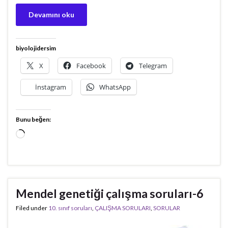
Devamını oku
biyolojidersim
X
Facebook
Telegram
İnstagram
WhatsApp
Bunu beğen:
Yükleniyor...
Mendel genetiği çalışma soruları-6
Filed under
10. sınıf soruları
,
ÇALIŞMA SORULARI
,
SORULAR