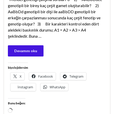
genotipli bir birey kaç çeşit gamet oluşturabilir? 2)
AaBbDd genotipli bir dişi ile aaBbDD genotipli bir
erkeğin çarpazlanması sonucunda kaç çeşit fenotip ve
genotip oluşur? 3) Bir karakteri kontrol eden dört
aleldeki baskınlık durumu; A1 = A2 > A3 > A4
şeklindedir. Buna …
Devamını oku
biyolojidersim
X
Facebook
Telegram
İnstagram
WhatsApp
Bunu beğen:
Yükleniyor...