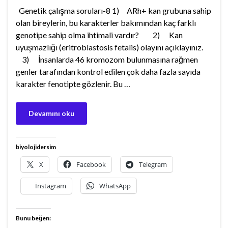
Genetik çalışma soruları-8 1) ARh+ kan grubuna sahip
olan bireylerin, bu karakterler bakımından kaç farklı
genotipe sahip olma ihtimali vardır? 2) Kan
uyuşmazlığı (eritroblastosis fetalis) olayını açıklayınız.
3) İnsanlarda 46 kromozom bulunmasına rağmen
genler tarafından kontrol edilen çok daha fazla sayıda
karakter fenotipte gözlenir. Bu …
Devamını oku
biyolojidersim
X
Facebook
Telegram
İnstagram
WhatsApp
Bunu beğen: