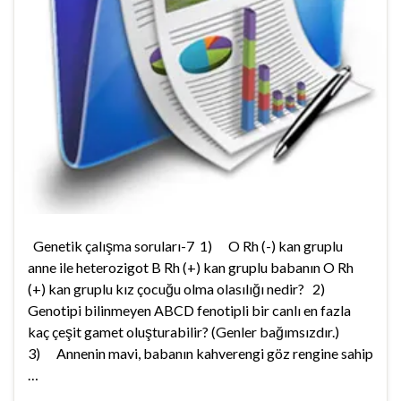
Genetik çalışma soruları-7 1) O Rh (-) kan gruplu
anne ile heterozigot B Rh (+) kan gruplu babanın O Rh
(+) kan gruplu kız çocuğu olma olasılığı nedir? 2)
Genotipi bilinmeyen ABCD fenotipli bir canlı en fazla
kaç çeşit gamet oluşturabilir? (Genler bağımsızdır.)
3) Annenin mavi, babanın kahverengi göz rengine sahip
…