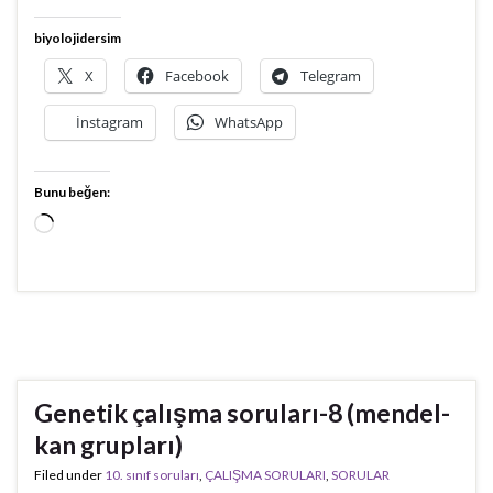
biyolojidersim
X
Facebook
Telegram
İnstagram
WhatsApp
Bunu beğen:
Yükleniyor...
Genetik çalışma soruları-8 (mendel-
kan grupları)
Filed under
10. sınıf soruları
,
ÇALIŞMA SORULARI
,
SORULAR