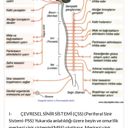
I- ÇEVRESEL SİNİR SİSTEMİ (ÇSS) (Periferal Sinir
Sistemi-PSS) Yukarıda anlatıldığı üzere beyin ve omurilik
merkezi sinir sistemini(MSS) oluşturur. Merkezi sinir