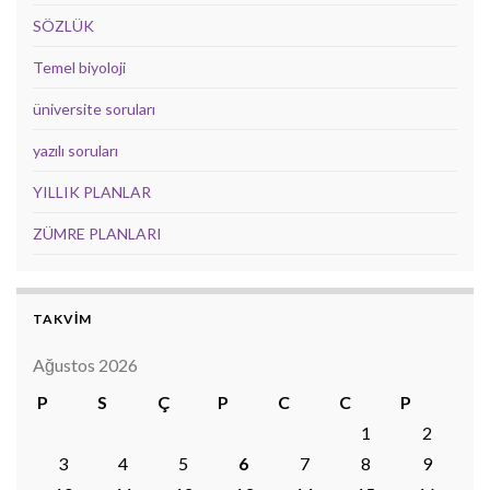
SÖZLÜK
Temel biyoloji
üniversite soruları
yazılı soruları
YILLIK PLANLAR
ZÜMRE PLANLARI
TAKVİM
Ağustos 2026
P
S
Ç
P
C
C
P
1
2
3
4
5
6
7
8
9