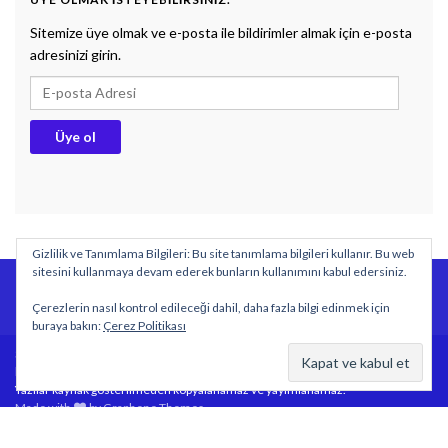
Sitemize üye olmak ve e-posta ile bildirimler almak için e-posta
adresinizi girin.
E-posta Adresi
Üye ol
Gizlilik ve Tanımlama Bilgileri: Bu site tanımlama bilgileri kullanır. Bu web
sitesini kullanmaya devam ederek bunların kullanımını kabul edersiniz.
BİYOLOJİ DERS NOTLARI
DOKUMAN
SÖZLÜK
Çerezlerin nasıl kontrol edileceği dahil, daha fazla bilgi edinmek için
Gizlilik politikası
buraya bakın:
Çerez Politikası
Sitemizde yayımlanan özgün içeriklerin tüm hakları
https://www.biyolojidersim.com sitesine aittir.
Yazılar kaynak gösterilmeden kopyalanamaz ve yayımlanamaz.
Made with
by
Graphene Themes
.
Copy Protected by
Chetan
's
WP-Copyprotect
.