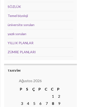
SÖZLÜK
Temel biyoloji
üniversite soruları
yazılı soruları
YILLIK PLANLAR
ZÜMRE PLANLARI
TAKVİM
Ağustos 2026
P
S
Ç
P
C
C
P
1
2
3
4
5
6
7
8
9