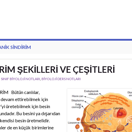
NIK SINDIRIM
RİM ŞEKİLLERİ VE ÇEŞİTLERİ
. SINIF BİYOLOJİ NOTLARI
,
BİYOLOJİ DERS NOTLARI
M Bütün canlılar,
 devam ettirebilmek için
’yi üretebilmek için besin
ndadır. Bu besini ya dışarıdan
kendisi besin üretmelidir.
nler de en küçük birimlerine