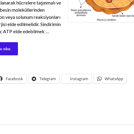
lanarak hücrelere taşınmalı ve
besin moleküllerinden
n veya solunum reaksiyonları
jisi elde edilmelidir. Sindirimin
ı; ATP elde edebilmek …
ı oku
Facebook
Telegram
İnstagram
WhatsApp