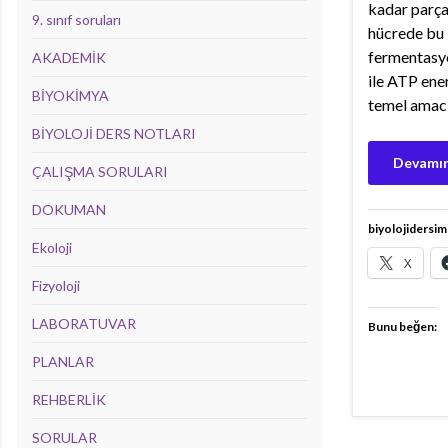
kadar parça
9. sınıf soruları
hücrede bu 
fermentasyo
AKADEMİK
ile ATP ener
BİYOKİMYA
temel amac
BİYOLOJİ DERS NOTLARI
Devamın
ÇALIŞMA SORULARI
DOKUMAN
biyolojidersim
Ekoloji
X
Fizyoloji
LABORATUVAR
Bunu beğen:
PLANLAR
REHBERLİK
SORULAR