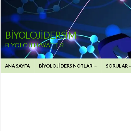
BİYOLOJİDERSİM
BİYOLOJİ HAYATTIR
ANA SAYFA
BİYOLOJİ DERS NOTLARI
SORULAR