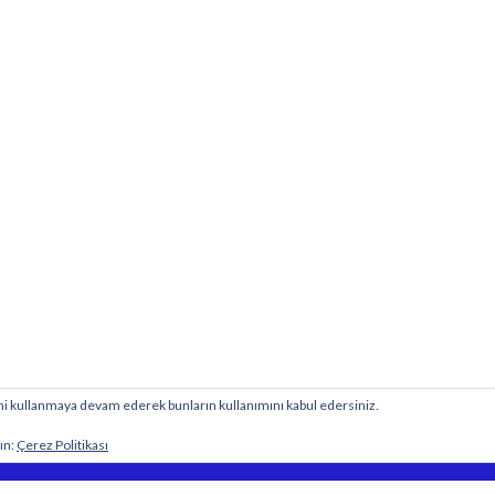
esini kullanmaya devam ederek bunların kullanımını kabul edersiniz.
BİY
 sitesine aittir.
ın:
Çerez Politikası