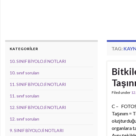
TAG:
KAYN
KATEGORİLER
10. SINIF BİYOLOJİ NOTLARI
Bitki
10. sınıf soruları
Taşın
11. SINIF BİYOLOJİ NOTLARI
Filed under
12
11. sınıf soruları
C – FOTO
12. SINIF BİYOLOJİ NOTLARI
Taşınım = T
12. sınıf soruları
oluşturduğu
organlara ta
9. SINIF BİYOLOJİ NOTLARI
Aynı şekild