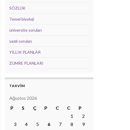
SÖZLÜK
Temel biyoloji
üniversite soruları
yazılı soruları
YILLIK PLANLAR
ZÜMRE PLANLARI
TAKVİM
Ağustos 2026
P
S
Ç
P
C
C
P
1
2
3
4
5
6
7
8
9