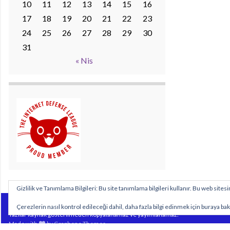
10
11
12
13
14
15
16
17
18
19
20
21
22
23
24
25
26
27
28
29
30
31
« Nis
Gizlilik ve Tanımlama Bilgileri: Bu site tanımlama bilgileri kullanır. Bu web sit
Sitemizde yayımlanan özgün içeriklerin tüm hakları https://www.biyolojidersim.com
Çerezlerin nasıl kontrol edileceği dahil, daha fazla bilgi edinmek için buraya bak
Yazılar kaynak gösterilmeden kopyalanamaz ve yayımlanamaz.
Made with
by
Graphene Themes
.