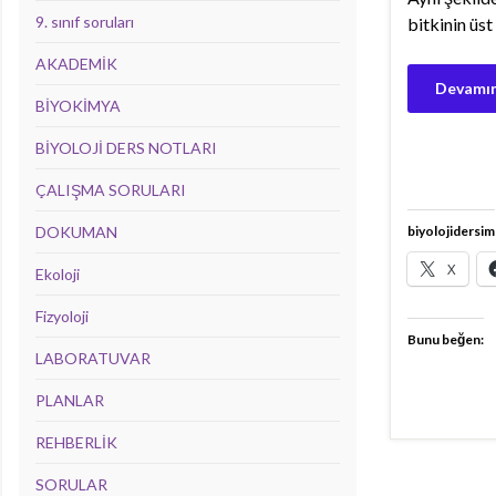
9. sınıf soruları
bitkinin üst
AKADEMİK
Devamın
BİYOKİMYA
BİYOLOJİ DERS NOTLARI
ÇALIŞMA SORULARI
biyolojidersim
DOKUMAN
X
Ekoloji
Fizyoloji
Bunu beğen:
LABORATUVAR
PLANLAR
REHBERLİK
SORULAR