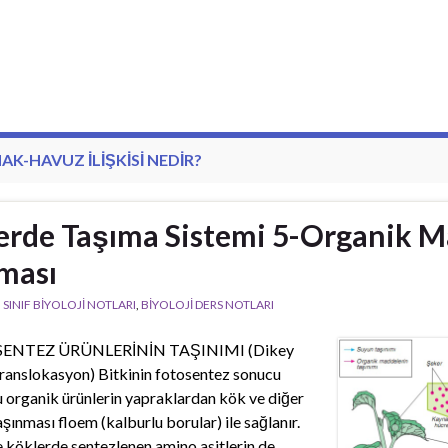
AK-HAVUZ ILIŞKISI NEDIR?
lerde Taşıma Sistemi 5-Organik 
ması
. SINIF BİYOLOJİ NOTLARI
,
BİYOLOJİ DERS NOTLARI
SENTEZ ÜRÜNLERİNİN TAŞINIMI (Dikey
ranslokasyon) Bitkinin fotosentez sonucu
 organik ürünlerin yapraklardan kök ve diğer
şınması floem (kalburlu borular) ile sağlanır.
e köklerde sentezlenen amino asitlerin de