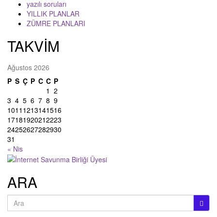
yazılı soruları
YILLIK PLANLAR
ZÜMRE PLANLARI
TAKVİM
Ağustos 2026
P
S
Ç
P
C
C
P
1
2
3
4
5
6
7
8
9
10
11
12
13
14
15
16
17
18
19
20
21
22
23
24
25
26
27
28
29
30
31
« Nis
ARA
Search
for: