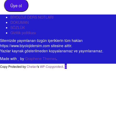
Adresi
Üye ol
BİYOLOJİ DERS NOTLARI
DOKUMAN
SÖZLÜK
Gizlilik politikası
Sitemizde yayımlanan özgün içeriklerin tüm hakları
https://www.biyolojidersim.com sitesine aittir.
Yazılar kaynak gösterilmeden kopyalanamaz ve yayımlanamaz.
Made with
by
Graphene Themes
.
Copy Protected by
Chetan
's
WP-Copyprotect
.