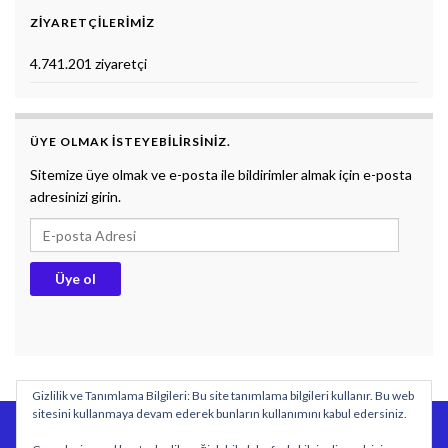
ZIYARETÇILERIMIZ
4.741.201 ziyaretçi
ÜYE OLMAK ISTEYEBILIRSINIZ.
Sitemize üye olmak ve e-posta ile bildirimler almak için e-posta
adresinizi girin.
E-posta Adresi
Üye ol
Gizlilik ve Tanımlama Bilgileri: Bu site tanımlama bilgileri kullanır. Bu web
sitesini kullanmaya devam ederek bunların kullanımını kabul edersiniz.
BİYOLOJİ DERS NOTLARI
DOKUMAN
SÖZLÜK