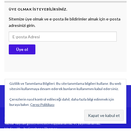
ÜYE OLMAK ISTEYEBILIRSINIZ.
Sitemize üye olmak ve e-posta ile bildirimler almak için e-posta
adresinizi girin.
E-posta Adresi
Üye ol
Gizlilik ve Tanımlama Bilgileri: Bu site tanımlama bilgileri kullanır. Bu web
sitesini kullanmaya devam ederek bunların kullanımını kabul edersiniz.
BİYOLOJİ DERS NOTLARI
DOKUMAN
SÖZLÜK
Çerezlerin nasıl kontrol edileceği dahil, daha fazla bilgi edinmek için
Gizlilik politikası
buraya bakın:
Çerez Politikası
Sitemizde yayımlanan özgün içeriklerin tüm hakları
https://www.biyolojidersim.com sitesine aittir.
Yazılar kaynak gösterilmeden kopyalanamaz ve yayımlanamaz.
Made with
by
Graphene Themes
.