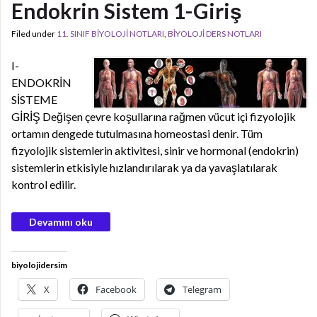
Endokrin Sistem 1-Giriş
Filed under
11. SINIF BİYOLOJİ NOTLARI
,
BİYOLOJİ DERS NOTLARI
I-
ENDOKRİN
SİSTEME
GİRİŞ Değişen çevre koşullarına rağmen vücut içi fizyolojik
ortamın dengede tutulmasına homeostasi denir. Tüm
fizyolojik sistemlerin aktivitesi, sinir ve hormonal (endokrin)
sistemlerin etkisiyle hızlandırılarak ya da yavaşlatılarak
kontrol edilir.
Devamını oku
biyolojidersim
X
Facebook
Telegram