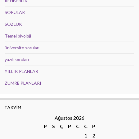
REHBERLİK
SORULAR
SÖZLÜK
Temel biyoloji
üniversite soruları
yazılı soruları
YILLIK PLANLAR
ZÜMRE PLANLARI
TAKVİM
Ağustos 2026
P
S
Ç
P
C
C
P
1
2