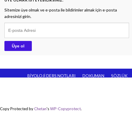
ÜYE OLMAK ISTEYEBILIRSINIZ.
Sitemize üye olmak ve e-posta ile bildirimler almak için e-posta
adresinizi girin.
E-posta Adresi
Üye ol
BİYOLOJİ DERS NOTLARI
DOKUMAN
SÖZLÜK
Gizlilik politikası
Sitemizde yayımlanan özgün içeriklerin tüm hakları
https://www.biyolojidersim.com sitesine aittir.
Yazılar kaynak gösterilmeden kopyalanamaz ve yayımlanamaz.
Made with
by
Graphene Themes
.
Copy Protected by
Chetan
's
WP-Copyprotect
.