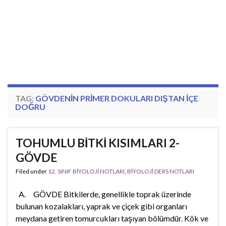
TAG:
GÖVDENIN PRIMER DOKULARI DIŞTAN IÇE
DOĞRU
TOHUMLU BİTKİ KISIMLARI 2-
GÖVDE
Filed under
12. SINIF BİYOLOJİ NOTLARI
,
BİYOLOJİ DERS NOTLARI
A. GÖVDE Bitkilerde, genellikle toprak üzerinde
bulunan kozalakları, yaprak ve çiçek gibi organları
meydana getiren tomurcukları taşıyan bölümdür. Kök ve