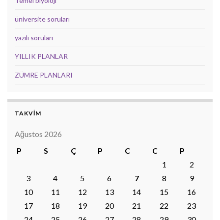
Temel biyoloji
üniversite soruları
yazılı soruları
YILLIK PLANLAR
ZÜMRE PLANLARI
TAKVİM
Ağustos 2026
P
S
Ç
P
C
C
P
1
2
3
4
5
6
7
8
9
10
11
12
13
14
15
16
17
18
19
20
21
22
23
24
25
26
27
28
29
30