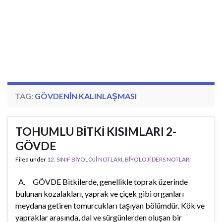
TAG:
GÖVDENIN KALINLAŞMASI
TOHUMLU BİTKİ KISIMLARI 2-
GÖVDE
Filed under
12. SINIF BİYOLOJİ NOTLARI
,
BİYOLOJİ DERS NOTLARI
A. GÖVDE Bitkilerde, genellikle toprak üzerinde
bulunan kozalakları, yaprak ve çiçek gibi organları
meydana getiren tomurcukları taşıyan bölümdür. Kök ve
yapraklar arasında, dal ve sürgünlerden oluşan bir