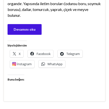
organdır. Yapısında iletim boruları (odunsu boru, soymuk
borusu), dallar, tomurcuk, yaprak, çiçek ve meyve
bulunur.
Devamını oku
biyolojidersim
X
Facebook
Telegram
İnstagram
WhatsApp
Bunu beğen: