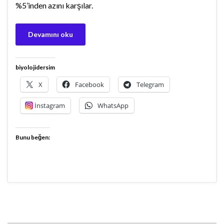
%5’inden azını karşılar.
Devamını oku
biyolojidersim
X
Facebook
Telegram
İnstagram
WhatsApp
Bunu beğen: