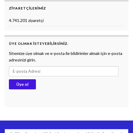
ZIYARETÇILERIMIZ
4.741.201 ziyaretçi
ÜYE OLMAK ISTEYEBILIRSINIZ.
Sitemize üye olmak ve e-posta ile bildirimler almak için e-posta
adresinizi girin.
E-posta Adresi
Üye ol
BİYOLOJİ DERS NOTLARI
DOKUMAN
SÖZLÜK