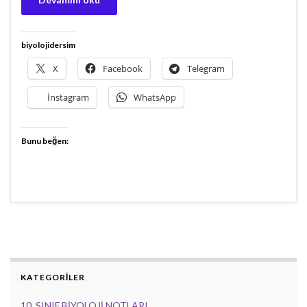
biyolojidersim
X
Facebook
Telegram
İnstagram
WhatsApp
Bunu beğen:
KATEGORİLER
10. SINIF BİYOLOJİ NOTLARI