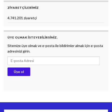
ZIYARETÇILERIMIZ
4.741.201 ziyaretçi
ÜYE OLMAK ISTEYEBILIRSINIZ.
Sitemize üye olmak ve e-posta ile bildirimler almak için e-posta
adresinizi girin.
E-posta Adresi
Üye ol
BİYOLOJİ DERS NOTLARI
DOKUMAN
SÖZLÜK