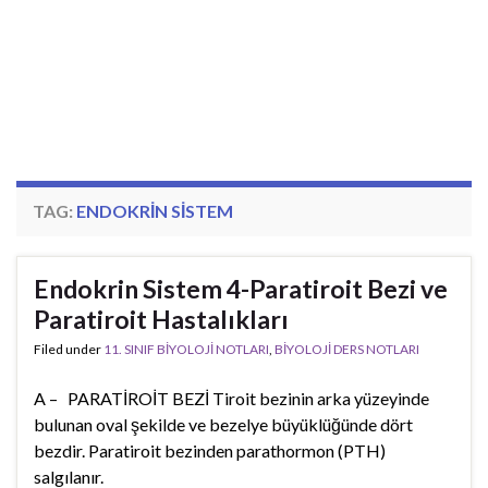
TAG:
ENDOKRIN SISTEM
Endokrin Sistem 4-Paratiroit Bezi ve
Paratiroit Hastalıkları
Filed under
11. SINIF BİYOLOJİ NOTLARI
,
BİYOLOJİ DERS NOTLARI
A – PARATİROİT BEZİ Tiroit bezinin arka yüzeyinde
bulunan oval şekilde ve bezelye büyüklüğünde dört
bezdir. Paratiroit bezinden parathormon (PTH)
salgılanır.