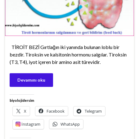
TİROİT BEZİ Gırtlağın iki yanında bulunan loblu bir
bezdir. Tiroksin ve kalsitonin hormonu salgılar. Tiroksin
(T3, T4), iyot içeren bir amino asit türevidir.
Devamını oku
biyolojidersim
X
Facebook
Telegram
İnstagram
WhatsApp