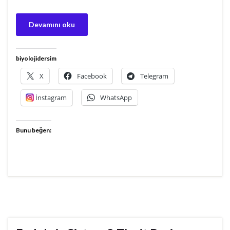
Devamını oku
biyolojidersim
X
Facebook
Telegram
İnstagram
WhatsApp
Bunu beğen: