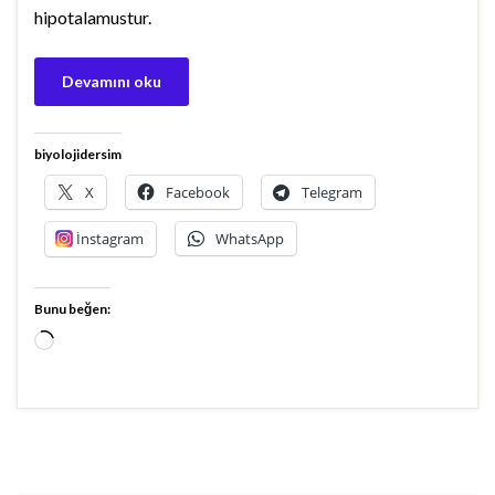
hipotalamustur.
Devamını oku
biyolojidersim
X
Facebook
Telegram
İnstagram
WhatsApp
Bunu beğen:
Yükleniyor...