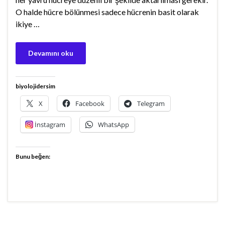
O halde hücre bölünmesi sadece hücrenin basit olarak
ikiye …
Devamını oku
biyolojidersim
X
Facebook
Telegram
İnstagram
WhatsApp
Bunu beğen: