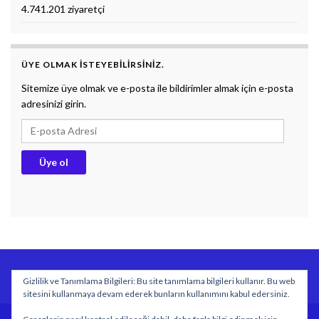
4.741.201 ziyaretçi
ÜYE OLMAK ISTEYEBILIRSINIZ.
Sitemize üye olmak ve e-posta ile bildirimler almak için e-posta
adresinizi girin.
E-posta Adresi
Üye ol
BİYOLOJİ DERS NOTLARI
DOKUMAN
SÖZLÜK
Gizlilik ve Tanımlama Bilgileri: Bu site tanımlama bilgileri kullanır. Bu web
Gizlilik politikası
sitesini kullanmaya devam ederek bunların kullanımını kabul edersiniz.
Sitemizde yayımlanan özgün içeriklerin tüm hakları