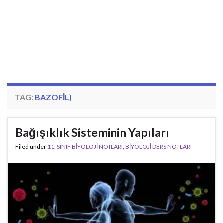
TAG:
BAZOFIL)
Bağışıklık Sisteminin Yapıları
Filed under
11. SINIF BİYOLOJİ NOTLARI
,
BİYOLOJİ DERS NOTLARI