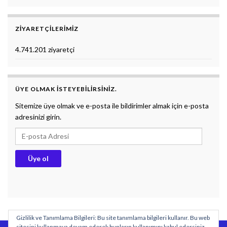
ZIYARETÇILERIMIZ
4.741.201 ziyaretçi
ÜYE OLMAK ISTEYEBILIRSINIZ.
Sitemize üye olmak ve e-posta ile bildirimler almak için e-posta
adresinizi girin.
E-posta Adresi
Üye ol
Gizlilik ve Tanımlama Bilgileri: Bu site tanımlama bilgileri kullanır. Bu web
sitesini kullanmaya devam ederek bunların kullanımını kabul edersiniz.