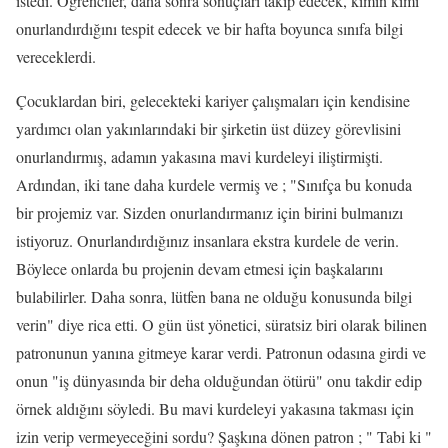
istedi. Öğrenciler, daha sonra sonuçları takip edecek, kimin kimi
onurlandırdığını tespit edecek ve bir hafta boyunca sınıfa bilgi
vereceklerdi.
Çocuklardan biri, gelecekteki kariyer çalışmaları için kendisine
yardımcı olan yakınlarındaki bir şirketin üst düzey görevlisini
onurlandırmış, adamın yakasına mavi kurdeleyi iliştirmişti.
Ardından, iki tane daha kurdele vermiş ve ; "Sınıfça bu konuda
bir projemiz var. Sizden onurlandırmanız için birini bulmanızı
istiyoruz. Onurlandırdığınız insanlara ekstra kurdele de verin.
Böylece onlarda bu projenin devam etmesi için başkalarını
bulabilirler. Daha sonra, lütfen bana ne olduğu konusunda bilgi
verin" diye rica etti. O gün üst yönetici, süratsiz biri olarak bilinen
patronunun yanına gitmeye karar verdi. Patronun odasına girdi ve
onun "iş dünyasında bir deha olduğundan ötürü" onu takdir edip
örnek aldığını söyledi. Bu mavi kurdeleyi yakasına takması için
izin verip vermeyeceğini sordu? Şaşkına dönen patron ; " Tabi ki "