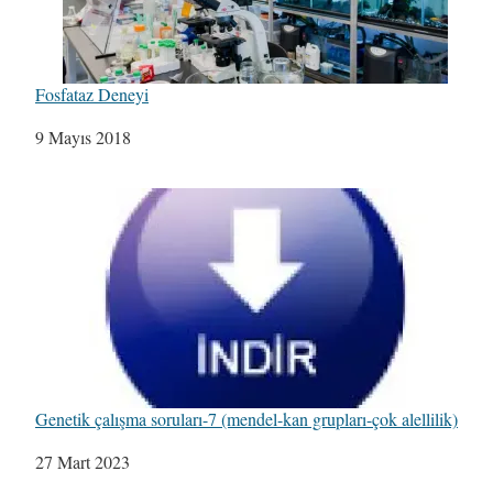
Fosfataz Deneyi
Tarih
9 Mayıs 2018
Genetik çalışma soruları-7 (mendel-kan grupları-çok alellilik)
Tarih
27 Mart 2023