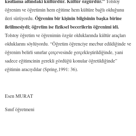
kısıtlama altındaki kültürdür. Kültür özgürdür.”
Tolstoy
öğrenim ve öğretimin hem eğitime hem kültüre bağlı olduğunu
Öğrenim bir kişinin bilgisinin başka birine
ileri sürüyordu.
iletilmesiydi; öğretim ise fiziksel becerilerin öğrenimi idi.
Tolstoy öğretim ve öğrenimin özgür olduklarında kültür araçları
olduklarını söylüyordu. “Öğretim öğrenciye mecbur edildiğinde ve
öğrenim belirli sınırlar çerçevesinde gerçekleştirildiğinde, yani
sadece eğitimcinin gerekli gördüğü konular öğretildiğinde”
eğitimin aracıydılar (Spring,1991: 36).
Esen MURAT
Sınıf öğretmeni