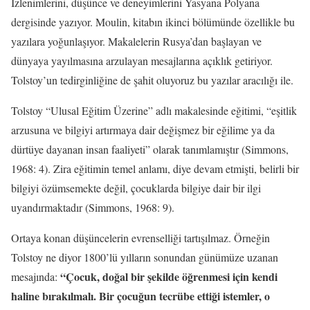
İzlenimlerini, düşünce ve deneyimlerini Yasyana Polyana
dergisinde yazıyor. Moulin, kitabın ikinci bölümünde özellikle bu
yazılara yoğunlaşıyor. Makalelerin Rusya’dan başlayan ve
dünyaya yayılmasına arzulayan mesajlarına açıklık getiriyor.
Tolstoy’un tedirginliğine de şahit oluyoruz bu
yazılar aracılığı ile.
Tolstoy “Ulusal Eğitim Üzerine” adlı makalesinde eğitimi, “eşitlik
arzusuna ve bilgiyi artırmaya dair değişmez bir eğilime ya da
dürtüye dayanan insan faaliyeti” olarak tanımlamıştır (Simmons,
1968: 4). Zira eğitimin temel anlamı, diye devam etmişti, belirli bir
bilgiyi özümsemekte değil, çocuklarda bilgiye dair bir ilgi
uyandırmaktadır (Simmons, 1968: 9).
Ortay
a konan düşüncelerin evrenselliği tartışılmaz. Örneğin
Tolstoy ne diyor 1800’lü yılların sonundan günümüze uzanan
“Çocuk, doğal bir şekilde öğrenmesi için kendi
mesajında:
haline bırakılmalı. Bir çocuğun tecrübe ettiği istemler, o