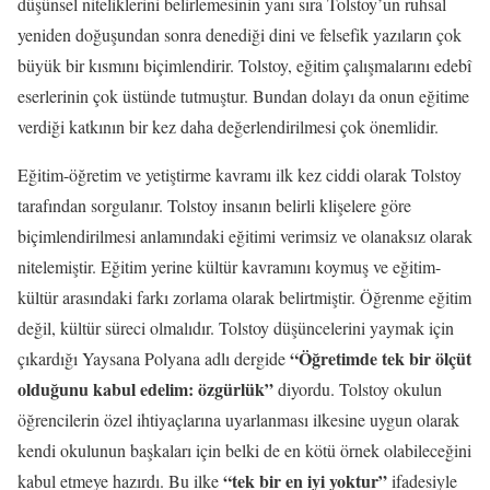
düşünsel niteliklerini belirlemesinin yanı sıra Tolstoy’un ruhsal
yeniden doğuşundan sonra
denediği dini ve felsefik yazıların çok
büyük bir kısmını biçimlendirir.
Tolstoy, eğitim çalışmalarını edebî
eserlerinin çok üstünde tutmuştur. Bundan dolayı da onun eğitime
verdiği katkının bir kez daha değerlendirilmesi çok önemlidir.
Eğitim-öğretim ve yetiştirme kavramı ilk kez ciddi olarak Tolstoy
tarafından sorgulanır. Tolstoy insanın
belirli
klişelere göre
biçimlendirilmesi anlamındaki eğitimi verimsiz ve olanaksız olarak
nitelemiştir. Eğitim yerine kültür kavramını koymuş ve eğitim-
kültür arasındaki farkı zorlama olarak belirtmiştir. Öğrenme eğitim
değil, kültür süreci olmalıdır. Tolstoy düşüncelerini yaymak için
“Öğretimde tek bir ölçüt
çıkardığı Yaysana Polyana adlı dergide
olduğunu kabul edelim: özgürlük”
diyordu. Tolstoy okulun
öğrencilerin özel ihtiyaçlarına uyarlanması ilkesine uygun olarak
kendi okulunun başkaları için belki de en kötü örnek olabileceğini
“tek bir en iyi yoktur”
kabul etmeye hazırdı. Bu ilke
ifadesiyle