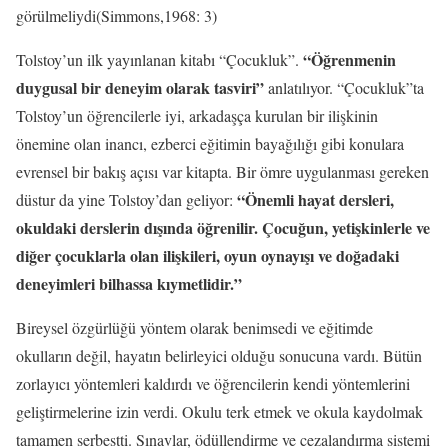
görülmeliydi(Simmons,1968: 3)
“Öğrenmenin
Tolstoy
’un ilk yayınlanan kitabı “Çocukluk”.
duygusal bir deneyim olarak tasviri”
anlatılıyor. “Çocukluk”ta
Tolstoy’un öğrencilerle iyi, arkadaşça kurulan bir ilişkinin
önemine olan inancı, ezberci eğitimin bayağılığı gibi konulara
evrensel bir bakış açısı var kitapta. Bir ömre uygulanması gereken
“Önemli hayat dersleri,
düstur da yine Tolstoy’dan geliyor:
okuldaki derslerin dışında öğrenilir. Çocuğun, yetişkinlerle ve
diğer çocuklarla olan ilişkileri, oyun oynayışı ve doğadaki
deneyimleri bilhassa kıymetlidir.”
Bireysel özgürlüğü yöntem olarak benimsedi ve eğitimde
okulların değil, hayatın belirleyici olduğu sonucuna vardı. Bütün
zorlayıcı yöntemleri kaldırdı ve öğrencilerin kendi yöntemlerini
geliştirmelerine izin verdi.
Okulu
terk etmek ve okula kaydolmak
tamamen serbestti. Sınavlar, ödüllendirme ve cezalandırma sistemi