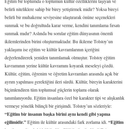
Eğitim bir toplumda o toplumun kültür özelliklerini taşıyan ve
belirli niteliklere sahip bir birey yetiştirmek midir? Yoksa bireyi
belirli bir muhakeme seviyesine ulaştırarak önüne seçenekleri
sunmak ve bu doğrultuda karar verme, kendini tanımlama fırsatı
sunmak mıdır? Aslında bu sorular eğitim dünyasının önemli
ikilemlerinden birini oluşturmaktadır. Bu ikileme Tolstoy’un
yaklaşımı ise eğitim ve kültür kavramlarının içeriğini
değerlendirerek yeniden tanımlamak olmuştur. Tolstoy eğitim
kavramının yerine kültür kavramını koyarak meseleyi çözdü.
Kültür, eğitim, öğrenim ve öğretim kavramları arasında açık bir
ayrım yapılması gerektiğini ileri sürdü. Kültür, bireyin karakterini
biçimlendiren tüm toplumsal güçlerin toplamı olarak
tanımlanıyordu. Eğitim insanlara özel bir karakter tipi ve alışkanlık
vermeye yönelik bilinçli bir girişimdi. Tolstoy’un sözleriyle:
“Eğitim bir insanın başka birini aynı kendi gibi yapma
eğilimidir.”
“Eğitim
Eğitim ile kültür arasındaki fark zorlama idi.