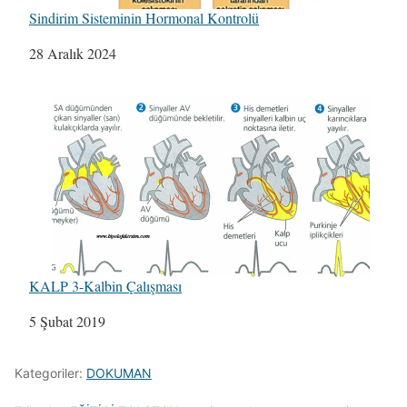
Sindirim Sisteminin Hormonal Kontrolü
Tarih
28 Aralık 2024
KALP 3-Kalbin Çalışması
Tarih
5 Şubat 2019
Kategoriler:
DOKUMAN