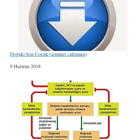
Doğaki Son Çocuk (seminer çalışması)
Tarih
9 Haziran 2018