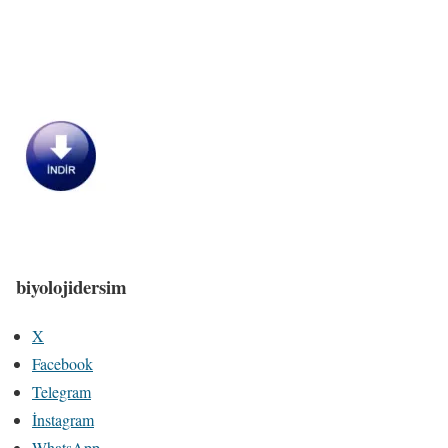
biyolojidersim
X
Facebook
Telegram
İnstagram
WhatsApp