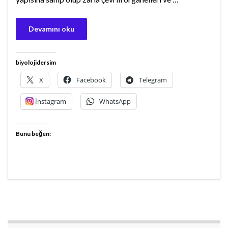
Devamını oku
biyolojidersim
X
Facebook
Telegram
İnstagram
WhatsApp
Bunu beğen: