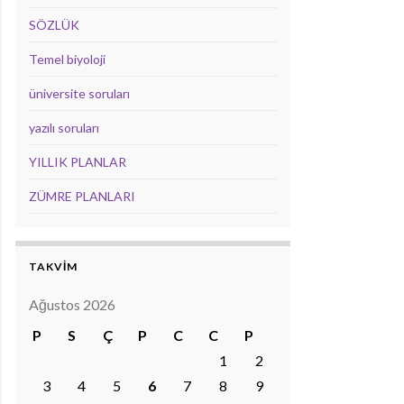
SÖZLÜK
Temel biyoloji
üniversite soruları
yazılı soruları
YILLIK PLANLAR
ZÜMRE PLANLARI
TAKVİM
Ağustos 2026
P
S
Ç
P
C
C
P
1
2
3
4
5
6
7
8
9