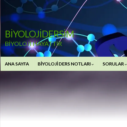
BİYOLOJİDERSİM
BİYOLOJİ HAYATTIR
ANA SAYFA
BİYOLOJİ DERS NOTLARI
SORULAR