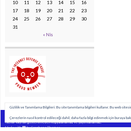
10
11
12
13
14
15
16
17
18
19
20
21
22
23
24
25
26
27
28
29
30
31
« Nis
Gizlilik ve Tanımlama Bilgileri: Bu site tanımlama bilgileri kullanır. Bu web sit
Sitemizde yayımlanan özgün içeriklerin tüm hakları https://www.biyolojidersim.com
Çerezlerin nasıl kontrol edileceği dahil, daha fazla bilgi edinmek için buraya bak
Yazılar kaynak gösterilmeden kopyalanamaz ve yayımlanamaz.
Made with
by
Graphene Themes
.