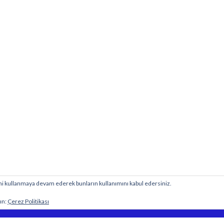
esini kullanmaya devam ederek bunların kullanımını kabul edersiniz.
BİY
 sitesine aittir.
ın:
Çerez Politikası