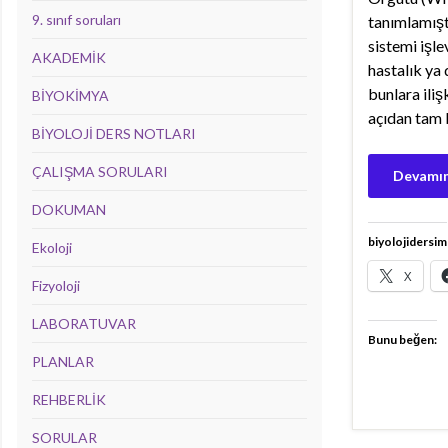
9. sınıf soruları
tanımlamışt
sistemi işle
AKADEMİK
hastalık ya
bunlara iliş
BİYOKİMYA
açıdan tam b
BİYOLOJİ DERS NOTLARI
ÇALIŞMA SORULARI
Devamın
DOKUMAN
biyolojidersim
Ekoloji
X
Fizyoloji
LABORATUVAR
Bunu beğen:
PLANLAR
REHBERLİK
SORULAR