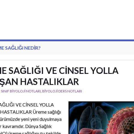
E SAĞLIĞI NEDIR?
E SAĞLIĞI VE CİNSEL YOLLA
ŞAN HASTALIKLAR
. SINIF BİYOLOJİ NOTLARI
,
BİYOLOJİ DERS NOTLARI
ĞLIĞI VE CİNSEL YOLLA
ASTALIKLAR Üreme sağlığı
atürümüzde yeni yeni duyulmaya
r kavramdır. Dünya Sağlık
) üreme sağlığını şu şekilde