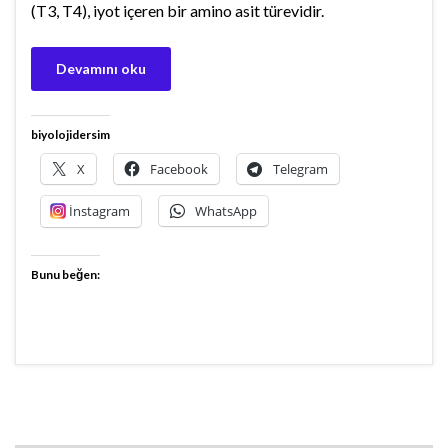
(T3, T4), iyot içeren bir amino asit türevidir.
Devamını oku
biyolojidersim
X
Facebook
Telegram
İnstagram
WhatsApp
Bunu beğen: