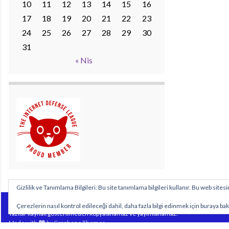
10
11
12
13
14
15
16
17
18
19
20
21
22
23
24
25
26
27
28
29
30
31
« Nis
Gizlilik ve Tanımlama Bilgileri: Bu site tanımlama bilgileri kullanır. Bu web sit
Sitemizde yayımlanan özgün içeriklerin tüm hakları https://www.biyolojidersim.com
Çerezlerin nasıl kontrol edileceği dahil, daha fazla bilgi edinmek için buraya bak
Yazılar kaynak gösterilmeden kopyalanamaz ve yayımlanamaz.
Made with
by
Graphene Themes
.