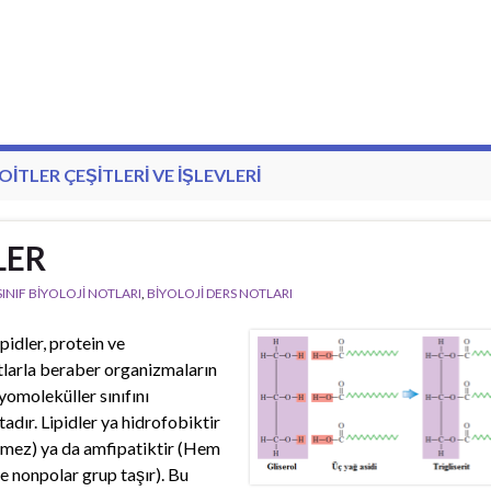
OITLER ÇEŞITLERI VE IŞLEVLERI
LER
 SINIF BİYOLOJİ NOTLARI
,
BİYOLOJİ DERS NOTLARI
pidler, protein ve
larla beraber organizmaların
yomoleküller sınıfını
adır. Lipidler ya hidrofobiktir
mez) ya da amfipatiktir (Hem
e nonpolar grup taşır). Bu