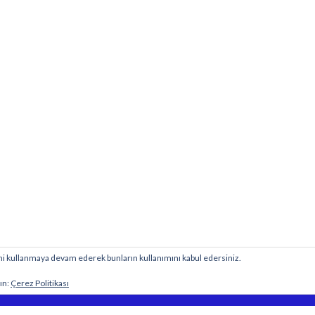
esini kullanmaya devam ederek bunların kullanımını kabul edersiniz.
BİY
 sitesine aittir.
ın:
Çerez Politikası