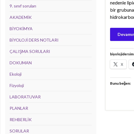
nedenle lipid
9. sınıf soruları
bir grubuna 
hidrokarbon 
AKADEMİK
BİYOKİMYA
Devamın
BİYOLOJİ DERS NOTLARI
ÇALIŞMA SORULARI
biyolojidersim
DOKUMAN
X
Ekoloji
Bunu beğen:
Fizyoloji
LABORATUVAR
PLANLAR
REHBERLİK
SORULAR