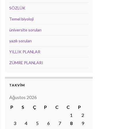
SÖZLÜK
Temel biyoloji
üniversite soruları
yazılı soruları
YILLIK PLANLAR
ZÜMRE PLANLARI
TAKVİM
Ağustos 2026
P
S
Ç
P
C
C
P
1
2
3
4
5
6
7
8
9