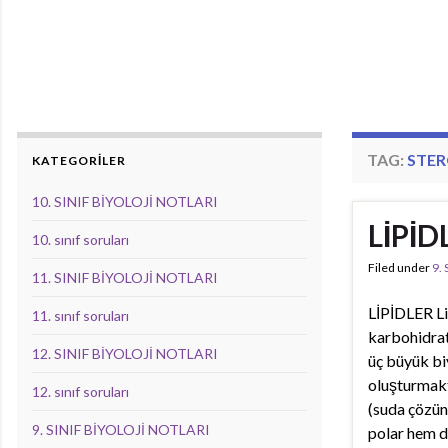
TAG:
STER
KATEGORİLER
10. SINIF BİYOLOJİ NOTLARI
LİPİD
10. sınıf soruları
Filed under
9.
11. SINIF BİYOLOJİ NOTLARI
LİPİDLER Li
11. sınıf soruları
karbohidrat
12. SINIF BİYOLOJİ NOTLARI
üç büyük bi
oluşturmakt
12. sınıf soruları
(suda çözün
9. SINIF BİYOLOJİ NOTLARI
polar hem d