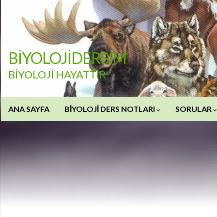
BİYOLOJİDERSİM
BİYOLOJİ HAYATTIR
ANA SAYFA
BİYOLOJİ DERS NOTLARI
SORULAR