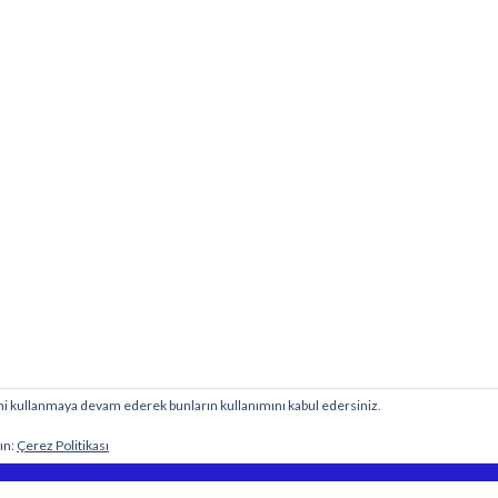
esini kullanmaya devam ederek bunların kullanımını kabul edersiniz.
BİY
 sitesine aittir.
ın:
Çerez Politikası