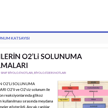
NUM KATSAYISI
NLERİN O2’Li SOLUNUMA
LMALARI
. SINIF BİYOLOJİ NOTLARI
,
BİYOLOJİ DERS NOTLARI
İN O2’Li SOLUNUMA
I O2‘li ve O2‘siz solunum ile
n reaksiyonlarında glikoz
 kullanılması sırasında meydana
meler gösterildi. Ancak canlılar