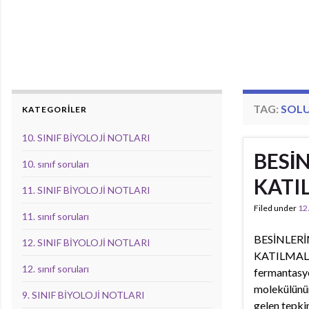
TAG:
SOLU
KATEGORİLER
10. SINIF BİYOLOJİ NOTLARI
BESİ
10. sınıf soruları
KATI
11. SINIF BİYOLOJİ NOTLARI
Filed under
12
11. sınıf soruları
BESİNLER
12. SINIF BİYOLOJİ NOTLARI
KATILMALAR
12. sınıf soruları
fermantasyo
molekülünün
9. SINIF BİYOLOJİ NOTLARI
gelen tepki