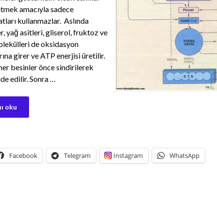
 etmek amacıyla sadece
tları kullanmazlar. Aslında
r, yağ asitleri, gliserol, fruktoz ve
lekülleri de oksidasyon
ına girer ve ATP enerjisi üretilir.
er besinler önce sindirilerek
e edilir. Sonra …
ı oku
Facebook
Telegram
İnstagram
WhatsApp