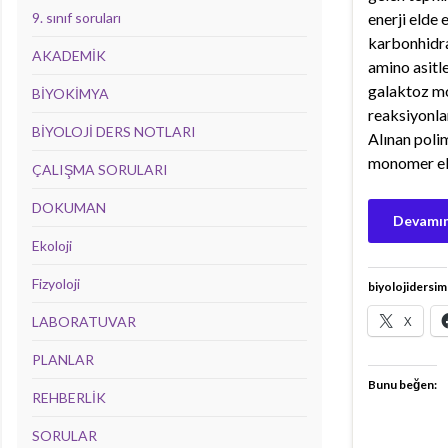
9. sınıf soruları
enerji elde
karbonhidra
AKADEMİK
amino asitle
galaktoz mo
BİYOKİMYA
reaksiyonlar
BİYOLOJİ DERS NOTLARI
Alınan polim
monomer eld
ÇALIŞMA SORULARI
DOKUMAN
Devamın
Ekoloji
Fizyoloji
biyolojidersim
X
LABORATUVAR
PLANLAR
Bunu beğen:
REHBERLİK
SORULAR