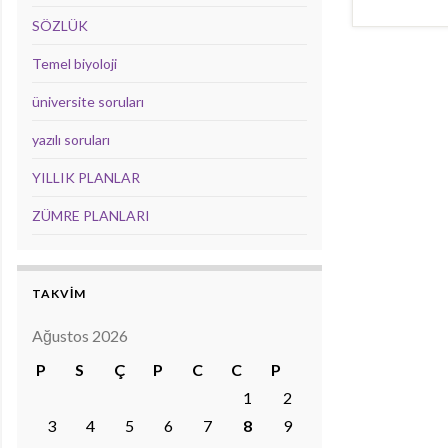
SÖZLÜK
Temel biyoloji
üniversite soruları
yazılı soruları
YILLIK PLANLAR
ZÜMRE PLANLARI
TAKVİM
Ağustos 2026
P
S
Ç
P
C
C
P
1
2
3
4
5
6
7
8
9