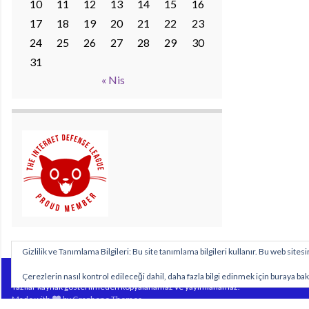
10
11
12
13
14
15
16
17
18
19
20
21
22
23
24
25
26
27
28
29
30
31
« Nis
Gizlilik ve Tanımlama Bilgileri: Bu site tanımlama bilgileri kullanır. Bu web sit
Sitemizde yayımlanan özgün içeriklerin tüm hakları https://www.biyolojidersim.com
Çerezlerin nasıl kontrol edileceği dahil, daha fazla bilgi edinmek için buraya bak
Yazılar kaynak gösterilmeden kopyalanamaz ve yayımlanamaz.
Made with
by
Graphene Themes
.