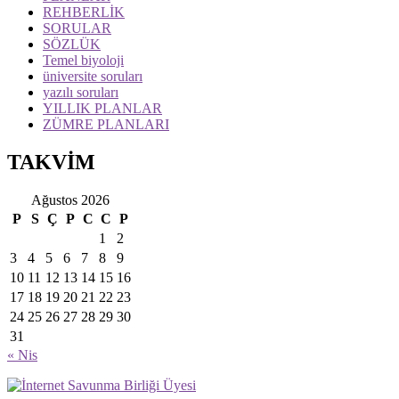
REHBERLİK
SORULAR
SÖZLÜK
Temel biyoloji
üniversite soruları
yazılı soruları
YILLIK PLANLAR
ZÜMRE PLANLARI
TAKVİM
Ağustos 2026
P
S
Ç
P
C
C
P
1
2
3
4
5
6
7
8
9
10
11
12
13
14
15
16
17
18
19
20
21
22
23
24
25
26
27
28
29
30
31
« Nis