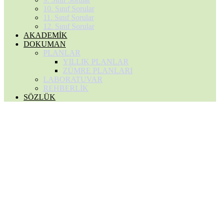
10. Sınıf Sorular
11. Sınıf Sorular
12. Sınıf Sorular
AKADEMİK
DOKUMAN
PLANLAR
YILLIK PLANLAR
ZÜMRE PLANLARI
LABORATUVAR
REHBERLİK
SÖZLÜK