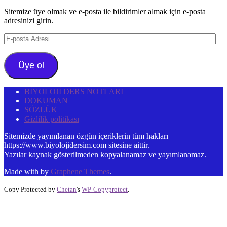
Sitemize üye olmak ve e-posta ile bildirimler almak için e-posta
adresinizi girin.
E-
posta
Adresi
Üye ol
BİYOLOJİ DERS NOTLARI
DOKUMAN
SÖZLÜK
Gizlilik politikası
Sitemizde yayımlanan özgün içeriklerin tüm hakları
https://www.biyolojidersim.com sitesine aittir.
Yazılar kaynak gösterilmeden kopyalanamaz ve yayımlanamaz.
Made with
by
Graphene Themes
.
Copy Protected by
Chetan
's
WP-Copyprotect
.