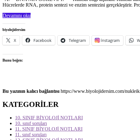
Hücrelerde RNA, protein sentezi ve enzim sentezini gerçekleştirir. Pr
Devamını oku
biyolojidersim
X
Facebook
Telegram
İnstagram
W
Bunu beğen:
Bu yazının kalıcı bağlantısı
https://www.biyolojidersim.com/nukleik-
KATEGORİLER
10. SINIF BİYOLOJİ NOTLARI
10. sınıf soruları
11. SINIF BİYOLOJİ NOTLARI
11. sınıf soruları