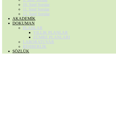
10. Sınıf Sorular
11. Sınıf Sorular
12. Sınıf Sorular
AKADEMİK
DOKUMAN
PLANLAR
YILLIK PLANLAR
ZÜMRE PLANLARI
LABORATUVAR
REHBERLİK
SÖZLÜK