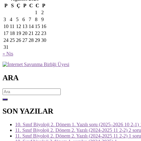
P
S
Ç
P
C
C
P
1
2
3
4
5
6
7
8
9
10
11
12
13
14
15
16
17
18
19
20
21
22
23
24
25
26
27
28
29
30
31
« Nis
ARA
Search
for:
SON YAZILAR
10. Sınıf Biyoloji 2. Dönem 1. Yazılı soru (2025–2026 10 2-1) 
11. Sınıf Biyoloji 2. Dönem 2. Yazılı (2024-2025 11 2-2) 2 soru
11. Sınıf Biyoloji 2. Dönem 2. Yazılı (2024-2025 11 2-2) 1 soru