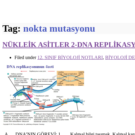
Tag:
nokta mutasyonu
NÜKLEİK ASİTLER 2-DNA REPLİKAS
Filed under
12. SINIF BİYOLOJİ NOTLARI
,
BİYOLOJİ D
A. DNA’NIN GÖREVİ: 1. Kalıtsal bilgi taşımak. Kalıtsal karakterl