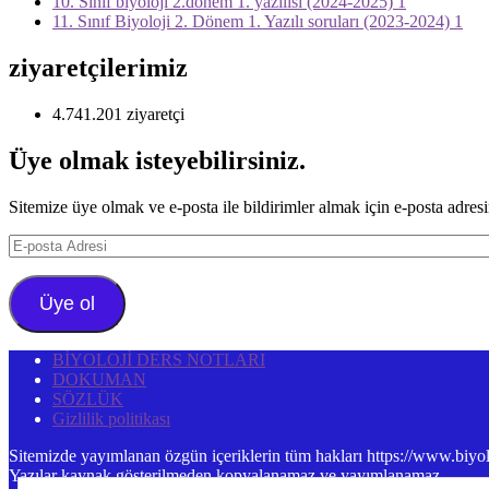
10. Sınıf biyoloji 2.dönem 1. yazılısı (2024-2025) 1
11. Sınıf Biyoloji 2. Dönem 1. Yazılı soruları (2023-2024) 1
ziyaretçilerimiz
4.741.201 ziyaretçi
Üye olmak isteyebilirsiniz.
Sitemize üye olmak ve e-posta ile bildirimler almak için e-posta adresin
E-
posta
Adresi
Üye ol
BİYOLOJİ DERS NOTLARI
DOKUMAN
SÖZLÜK
Gizlilik politikası
Sitemizde yayımlanan özgün içeriklerin tüm hakları https://www.biyoloj
Yazılar kaynak gösterilmeden kopyalanamaz ve yayımlanamaz.