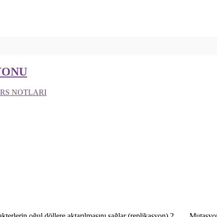
YONU
ERS NOTLARI
erin oğul döllere aktarılmasını sağlar (replikasyon) 2. Mutasyonla