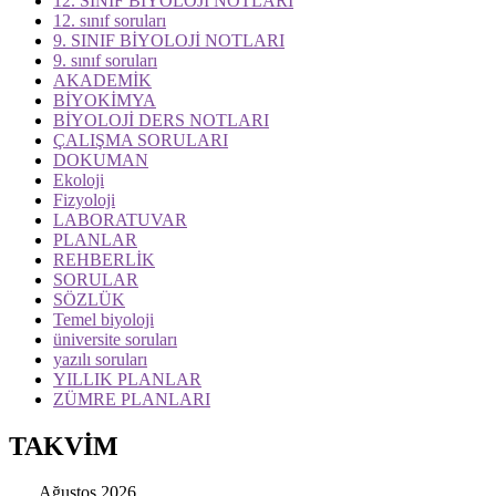
12. SINIF BİYOLOJİ NOTLARI
12. sınıf soruları
9. SINIF BİYOLOJİ NOTLARI
9. sınıf soruları
AKADEMİK
BİYOKİMYA
BİYOLOJİ DERS NOTLARI
ÇALIŞMA SORULARI
DOKUMAN
Ekoloji
Fizyoloji
LABORATUVAR
PLANLAR
REHBERLİK
SORULAR
SÖZLÜK
Temel biyoloji
üniversite soruları
yazılı soruları
YILLIK PLANLAR
ZÜMRE PLANLARI
TAKVİM
Ağustos 2026