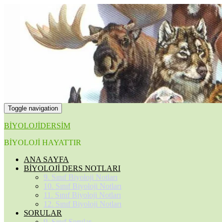
Toggle navigation
BİYOLOJİDERSİM
BİYOLOJİ HAYATTIR
ANA SAYFA
BİYOLOJİ DERS NOTLARI
9. Sınıf Biyoloji Notları
10. Sınıf Biyoloji Notları
11. Sınıf Biyoloji Notları
12. Sınıf Biyoloji Notları
SORULAR
9. Sınıf Sorular