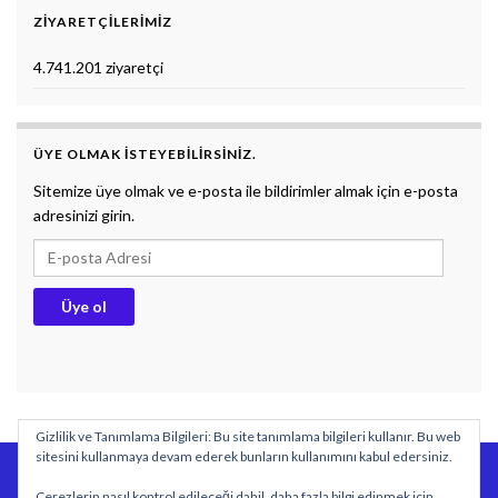
ZIYARETÇILERIMIZ
4.741.201 ziyaretçi
ÜYE OLMAK ISTEYEBILIRSINIZ.
Sitemize üye olmak ve e-posta ile bildirimler almak için e-posta
adresinizi girin.
E-posta Adresi
Üye ol
Gizlilik ve Tanımlama Bilgileri: Bu site tanımlama bilgileri kullanır. Bu web
sitesini kullanmaya devam ederek bunların kullanımını kabul edersiniz.
BİYOLOJİ DERS NOTLARI
DOKUMAN
SÖZLÜK
Çerezlerin nasıl kontrol edileceği dahil, daha fazla bilgi edinmek için