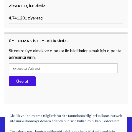
ZIYARETÇILERIMIZ
4.741.201 ziyaretçi
ÜYE OLMAK ISTEYEBILIRSINIZ.
Sitemize üye olmak ve e-posta ile bildirimler almak için e-posta
adresinizi girin.
E-posta Adresi
Üye ol
Gizlilik ve Tanımlama Bilgileri: Bu site tanımlama bilgileri kullanır. Bu web
sitesini kullanmaya devam ederek bunların kullanımını kabul edersiniz.
BİYOLOJİ DERS NOTLARI
DOKUMAN
SÖZLÜK
Çerezlerin nasıl kontrol edileceği dahil, daha fazla bilgi edinmek için