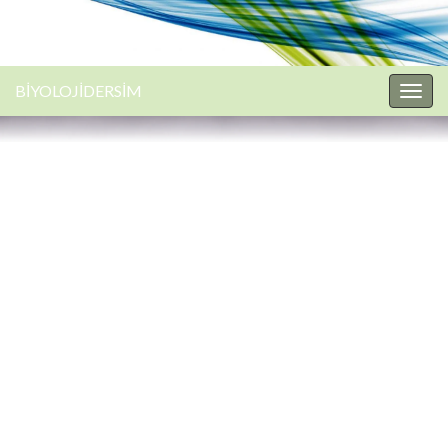
BİYOLOJİDERSİM
Togg
navig