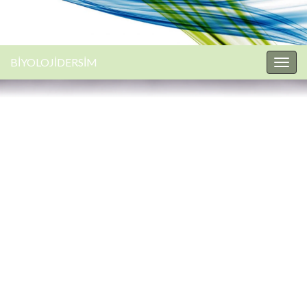
BİYOLOJİDERSİM
Togg
navig