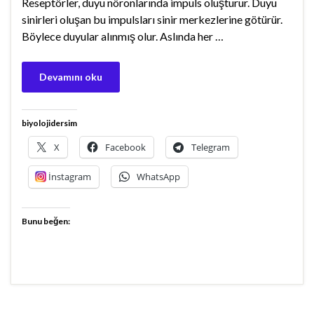
Reseptörler, duyu nöronlarında impuls oluşturur. Duyu
sinirleri oluşan bu impulsları sinir merkezlerine götürür.
Böylece duyular alınmış olur. Aslında her …
Devamını oku
biyolojidersim
X
Facebook
Telegram
İnstagram
WhatsApp
Bunu beğen: