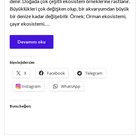
denir. Doğada çok çeşitli ekosistem örneklerine rastlanır.
Büyüklükleri çok değişken olup, bir akvaryumdan büyük
bir denize kadar değişebilir. Örnek; Orman ekosistemi,
çayır ekosistemi, …
Devamını oku
biyolojidersim
X
Facebook
Telegram
İnstagram
WhatsApp
Bunu beğen: