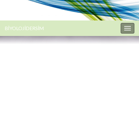
BİYOLOJİDERSİM
Togg
navig