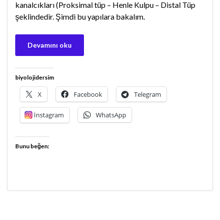
kanalcıkları (Proksimal tüp – Henle Kulpu – Distal Tüp
şeklindedir. Şimdi bu yapılara bakalım.
Devamını oku
biyolojidersim
X
Facebook
Telegram
İnstagram
WhatsApp
Bunu beğen: