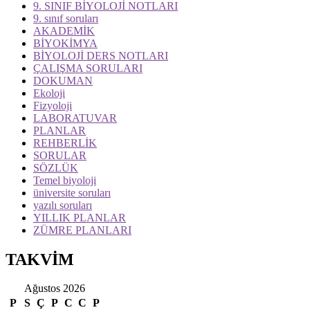
9. SINIF BİYOLOJİ NOTLARI
9. sınıf soruları
AKADEMİK
BİYOKİMYA
BİYOLOJİ DERS NOTLARI
ÇALIŞMA SORULARI
DOKUMAN
Ekoloji
Fizyoloji
LABORATUVAR
PLANLAR
REHBERLİK
SORULAR
SÖZLÜK
Temel biyoloji
üniversite soruları
yazılı soruları
YILLIK PLANLAR
ZÜMRE PLANLARI
TAKVİM
Ağustos 2026
P
S
Ç
P
C
C
P