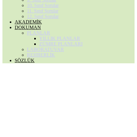
10. Sınıf Sorular
11. Sınıf Sorular
12. Sınıf Sorular
AKADEMİK
DOKUMAN
PLANLAR
YILLIK PLANLAR
ZÜMRE PLANLARI
LABORATUVAR
REHBERLİK
SÖZLÜK