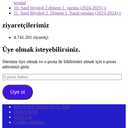
sorular
10. Sınıf biyoloji 2.dönem 1. yazılısı (2024-2025) 1
11. Sınıf Biyoloji 2. Dönem 1. Yazılı soruları (2023-2024) 1
ziyaretçilerimiz
4.741.201 ziyaretçi
Üye olmak isteyebilirsiniz.
Sitemize üye olmak ve e-posta ile bildirimler almak için e-posta
adresinizi girin.
E-
posta
Adresi
Üye ol
BİYOLOJİ DERS NOTLARI
DOKUMAN
SÖZLÜK
Gizlilik politikası