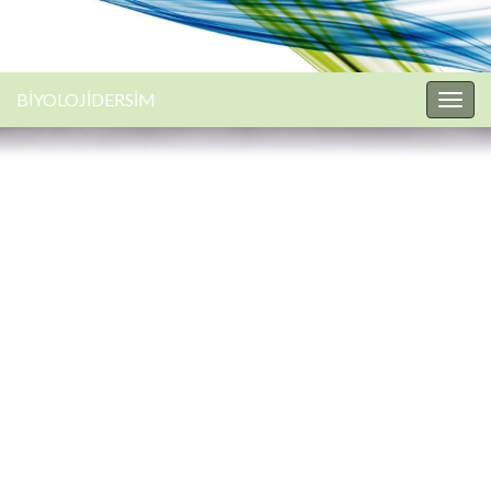
BİYOLOJİDERSİM
Togg
navig