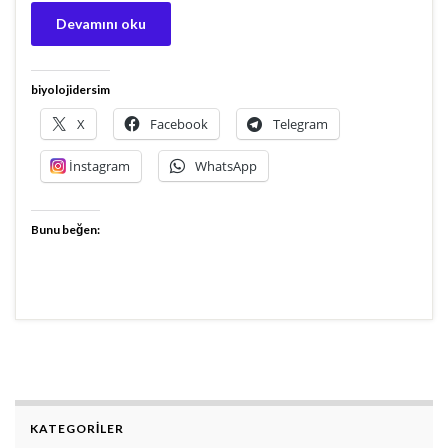
Devamını oku
biyolojidersim
X
Facebook
Telegram
İnstagram
WhatsApp
Bunu beğen:
KATEGORİLER