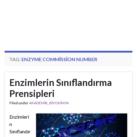
TAG:
ENZYME COMMISSION NUMBER
Enzimlerin Sınıflandırma
Prensipleri
Filed under
AKADEMİK
,
BİYOKİMYA
Enzimleri
n
Sınıflandır