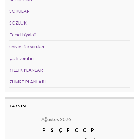
SORULAR
SÖZLÜK
Temel biyoloji
üniversite soruları
yazılı soruları
YILLIK PLANLAR
ZÜMRE PLANLARI
TAKVİM
Ağustos 2026
P
S
Ç
P
C
C
P