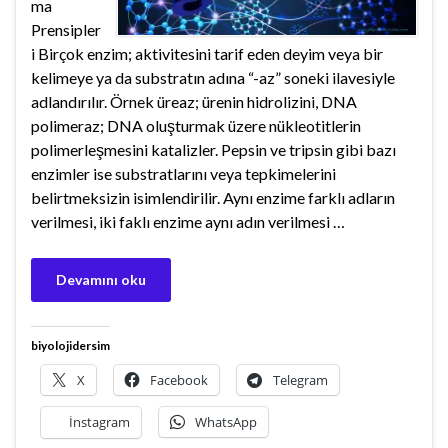
ma
Prensipler
i Birçok enzim; aktivitesini tarif eden deyim veya bir
kelimeye ya da substratın adına “-az” soneki ilavesiyle
adlandırılır. Örnek üreaz; ürenin hidrolizini, DNA
polimeraz; DNA oluşturmak üzere nükleotitlerin
polimerleşmesini katalizler. Pepsin ve tripsin gibi bazı
enzimler ise substratlarını veya tepkimelerini
belirtmeksizin isimlendirilir. Aynı enzime farklı adların
verilmesi, iki faklı enzime aynı adın verilmesi …
Devamını oku
biyolojidersim
X
Facebook
Telegram
İnstagram
WhatsApp