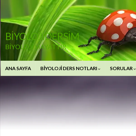
BİYOLOJİDERSİM
BİYOLOJİ HAYATTIR
ANA SAYFA
BİYOLOJİ DERS NOTLARI
SORULAR