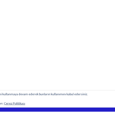
esini kullanmaya devam ederek bunların kullanımını kabul edersiniz.
BİY
 sitesine aittir.
ın:
Çerez Politikası