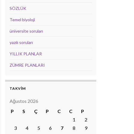
SÖZLÜK
Temel biyoloji
üniversite soruları
yazılı soruları
YILLIK PLANLAR
ZÜMRE PLANLARI
TAKVİM
Ağustos 2026
P
S
Ç
P
C
C
P
1
2
3
4
5
6
7
8
9