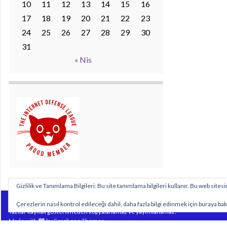
10
11
12
13
14
15
16
17
18
19
20
21
22
23
24
25
26
27
28
29
30
31
« Nis
Gizlilik ve Tanımlama Bilgileri: Bu site tanımlama bilgileri kullanır. Bu web sit
Sitemizde yayımlanan özgün içeriklerin tüm hakları https://www.biyolojidersim.com
Çerezlerin nasıl kontrol edileceği dahil, daha fazla bilgi edinmek için buraya bak
Yazılar kaynak gösterilmeden kopyalanamaz ve yayımlanamaz.
Made with
by
Graphene Themes
.