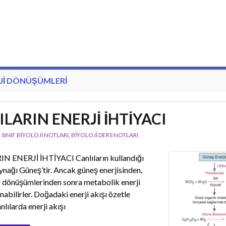
JI DÖNÜŞÜMLERI
LARIN ENERJİ İHTİYACI
. SINIF BİYOLOJİ NOTLARI
,
BİYOLOJİ DERS NOTLARI
 ENERJİ İHTİYACI Canlıların kullandığı
aynağı Güneş’tir. Ancak güneş enerjisinden,
rji dönüşümlerinden sonra metabolik enerji
nabilirler. Doğadaki enerji akışı özetle
nlılarda enerji akışı