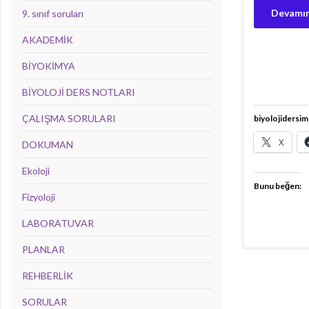
Devamın
9. sınıf soruları
AKADEMİK
BİYOKİMYA
BİYOLOJİ DERS NOTLARI
ÇALIŞMA SORULARI
biyolojidersim
X
DOKUMAN
Ekoloji
Bunu beğen:
Fizyoloji
LABORATUVAR
PLANLAR
REHBERLİK
SORULAR