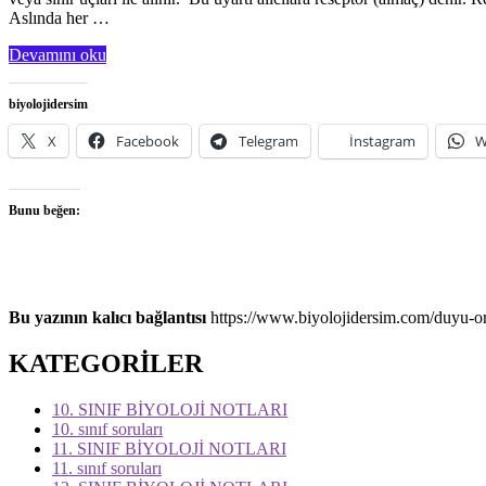
Aslında her …
Devamını oku
biyolojidersim
X
Facebook
Telegram
İnstagram
W
Bunu beğen:
Bu yazının kalıcı bağlantısı
https://www.biyolojidersim.com/duyu-or
KATEGORİLER
10. SINIF BİYOLOJİ NOTLARI
10. sınıf soruları
11. SINIF BİYOLOJİ NOTLARI
11. sınıf soruları