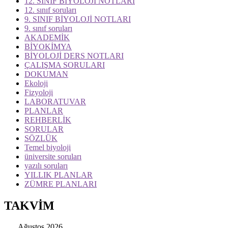
12. SINIF BİYOLOJİ NOTLARI
12. sınıf soruları
9. SINIF BİYOLOJİ NOTLARI
9. sınıf soruları
AKADEMİK
BİYOKİMYA
BİYOLOJİ DERS NOTLARI
ÇALIŞMA SORULARI
DOKUMAN
Ekoloji
Fizyoloji
LABORATUVAR
PLANLAR
REHBERLİK
SORULAR
SÖZLÜK
Temel biyoloji
üniversite soruları
yazılı soruları
YILLIK PLANLAR
ZÜMRE PLANLARI
TAKVİM
Ağustos 2026