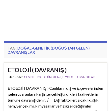
TAG:
DOĞAL-GENETIK (DOĞUŞTAN GELEN)
DAVRANIŞLAR
ETOLOJİ ( DAVRANIŞ )
Filed under
11. SINIF BİYOLOJİ NOTLARI
,
BİYOLOJİ DERS NOTLARI
ETOLOJİ ( DAVRANIŞ ) Canlıların dış ve iç çevrelerinden
gelen uyaranlara karşı gerçekleştirdikleri faaliyetlerin
tümüne davranış denir. √ Dış faktörler: sıcaklık, ışık,
nem, yer çekimi, kimyasallar ve fiziksel değişimler