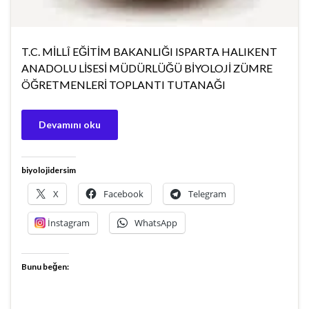
T.C. MİLLÎ EĞİTİM BAKANLIĞI ISPARTA HALIKENT
ANADOLU LİSESİ MÜDÜRLÜĞÜ BİYOLOJİ ZÜMRE
ÖĞRETMENLERİ TOPLANTI TUTANAĞI
Devamını oku
biyolojidersim
X
Facebook
Telegram
İnstagram
WhatsApp
Bunu beğen: