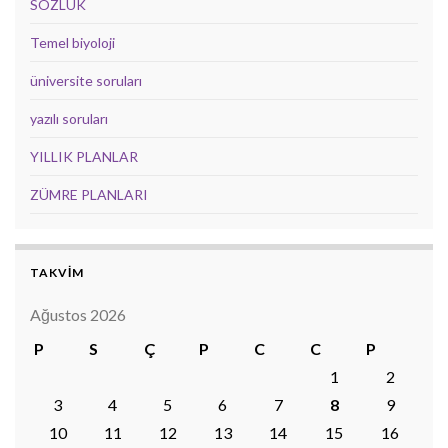
SÖZLÜK
Temel biyoloji
üniversite soruları
yazılı soruları
YILLIK PLANLAR
ZÜMRE PLANLARI
TAKVİM
Ağustos 2026
P
S
Ç
P
C
C
P
1
2
3
4
5
6
7
8
9
10
11
12
13
14
15
16