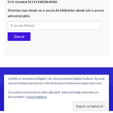
ÜYE OLMAK ISTEYEBILIRSINIZ.
Sitemize üye olmak ve e-posta ile bildirimler almak için e-posta
adresinizi girin.
E-posta Adresi
Üye ol
BİYOLOJİ DERS NOTLARI
DOKUMAN
SÖZLÜK
Gizlilik ve Tanımlama Bilgileri: Bu site tanımlama bilgileri kullanır. Bu web
Gizlilik politikası
sitesini kullanmaya devam ederek bunların kullanımını kabul edersiniz.
Sitemizde yayımlanan özgün içeriklerin tüm hakları
Çerezlerin nasıl kontrol edileceği dahil, daha fazla bilgi edinmek için
https://www.biyolojidersim.com sitesine aittir.
buraya bakın:
Çerez Politikası
Yazılar kaynak gösterilmeden kopyalanamaz ve yayımlanamaz.
Made with
by
Graphene Themes
.