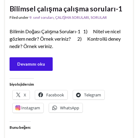
Bilimsel çalışma çalışma soruları-1
Filed under
9. sınıf soruları
,
ÇALIŞMA SORULARI
,
SORULAR
Bilimin Doğası Çalışma Soruları-1 1) Nitel ve nicel
gözlem nedir? Örnek veriniz? 2) Kontrollü deney
nedir? Örnek veriniz.
Devamını oku
biyolojidersim
X
Facebook
Telegram
İnstagram
WhatsApp
Bunu beğen: