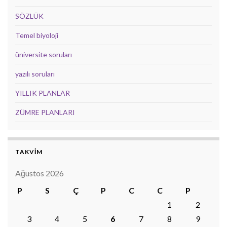
SÖZLÜK
Temel biyoloji
üniversite soruları
yazılı soruları
YILLIK PLANLAR
ZÜMRE PLANLARI
TAKVİM
Ağustos 2026
P
S
Ç
P
C
C
P
1
2
3
4
5
6
7
8
9