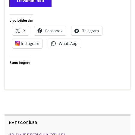
Devamını oku
biyolojidersim
X
Facebook
Telegram
İnstagram
WhatsApp
Bunu beğen:
KATEGORİLER
10. SINIF BİYOLOJİ NOTLARI