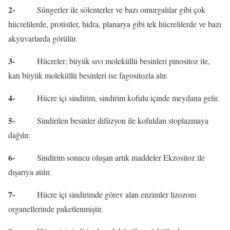
2-
Süngerler ile sölenterler ve bazı omurgalılar gibi çok
hücrelilerde, protistler, hidra, planarya gibi tek hücrelilerde ve bazı
akyuvarlarda görülür.
3-
Hücreler; büyük sıvı moleküllü besinleri pinositoz ile,
katı büyük moleküllü besinleri ise fagositozla alır.
4-
Hücre içi sindirim, sindirim kofulu içinde meydana gelir.
5-
Sindirilen besinler difüzyon ile kofuldan stoplazmaya
dağılır.
6-
Sindirim sonucu oluşan artık maddeler Ekzositoz ile
dışarıya atılır.
7-
Hücre içi sindirimde görev alan enzimler lizozom
organellerinde paketlenmiştir.