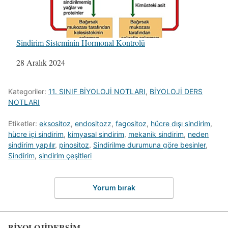
Sindirim Sisteminin Hormonal Kontrolü
Tarih
28 Aralık 2024
Kategoriler:
11. SINIF BİYOLOJİ NOTLARI
,
BİYOLOJİ DERS
NOTLARI
Etiketler:
eksositoz
,
endositozz
,
fagositoz
,
hücre dışı sindirim
,
hücre içi sindirim
,
kimyasal sindirim
,
mekanik sindirim
,
neden
sindirim yapılır
,
pinositoz
,
Sindirilme durumuna göre besinler
,
Sindirim
,
sindirim çeşitleri
Yorum bırak
BİYOLOJİDERSİM