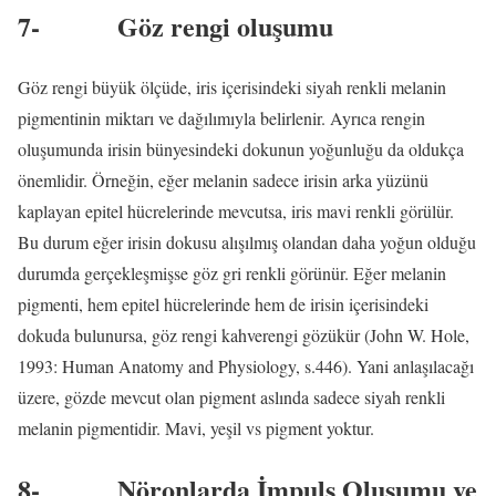
7-
Göz rengi oluşumu
Göz rengi büyük ölçüde, iris içerisindeki siyah renkli melanin
pigmentinin miktarı ve dağılımıyla belirlenir. Ayrıca rengin
oluşumunda irisin bünyesindeki dokunun yoğunluğu da oldukça
önemlidir. Örneğin, eğer melanin sadece irisin arka yüzünü
kaplayan epitel hücrelerinde mevcutsa, iris mavi renkli görülür.
Bu durum eğer irisin dokusu alışılmış olandan daha yoğun olduğu
durumda gerçekleşmişse göz gri renkli görünür. Eğer melanin
pigmenti, hem epitel hücrelerinde hem de irisin içerisindeki
dokuda bulunursa, göz rengi kahverengi gözükür (John W. Hole,
1993: Human Anatomy and Physiology, s.446). Yani anlaşılacağı
üzere, gözde mevcut olan pigment aslında sadece siyah renkli
melanin pigmentidir. Mavi, yeşil vs pigment yoktur.
8-
Nöronlarda İmpuls Oluşumu ve