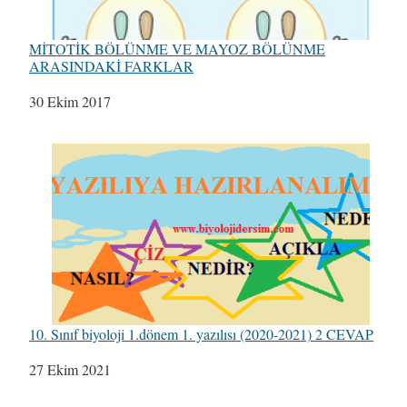
MİTOTİK BÖLÜNME VE MAYOZ BÖLÜNME
ARASINDAKİ FARKLAR
Tarih
30 Ekim 2017
10. Sınıf biyoloji 1.dönem 1. yazılısı (2020-2021) 2 CEVAP
Tarih
27 Ekim 2021