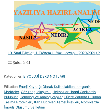
10. Sınıf Biyoloji 1. Dönem 1. Yazılı cevaplı (2020-2021) 2
Tarih
22 Şubat 2021
Kategoriler:
BİYOLOJİ DERS NOTLARI
Etiketler:
Enerji Kaynağı Olarak Kullanılabilen İnorganik
Maddeler
,
Göz rengi oluşumu
,
Heksozlar Hangi Canlılarda
Bulunur?
,
Homolog ve Analog yapılar
,
Hücre Zarında Bulunan
Taşıma Proteinleri
,
Kan Hücreleri Temel İşlevleri
,
Nöronlarda
İmpuls Oluşumu ve İletimi