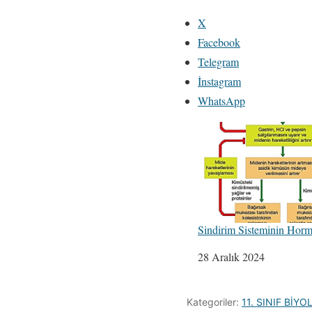
X
Facebook
Telegram
İnstagram
WhatsApp
Sindirim Sisteminin Hor
Tarih
28 Aralık 2024
Kategoriler:
11. SINIF BİY