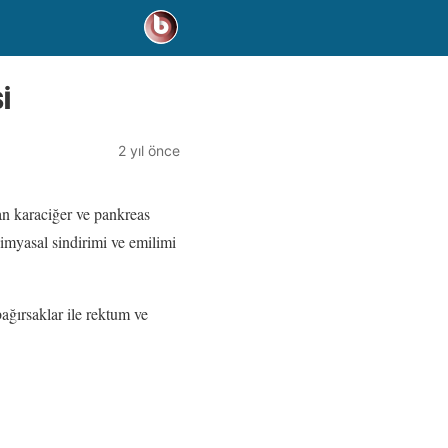
İ
2 yıl önce
lan karaciğer ve pankreas
imyasal sindirimi ve emilimi
bağırsaklar ile rektum ve