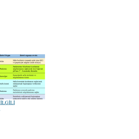
İLGİLİ
R