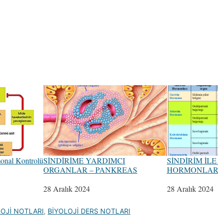
monal Kontrolü
SİNDİRİME YARDIMCI
SİNDİRİM İLE 
ORGANLAR – PANKREAS
HORMONLA
Tarih
28 Aralık 2024
Tarih
28 Aralık 2024
OLOJİ NOTLARI
,
BİYOLOJİ DERS NOTLARI